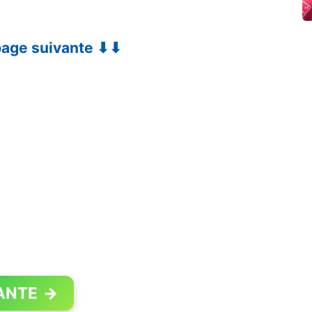
 page suivante ⬇⬇
ANTE
→