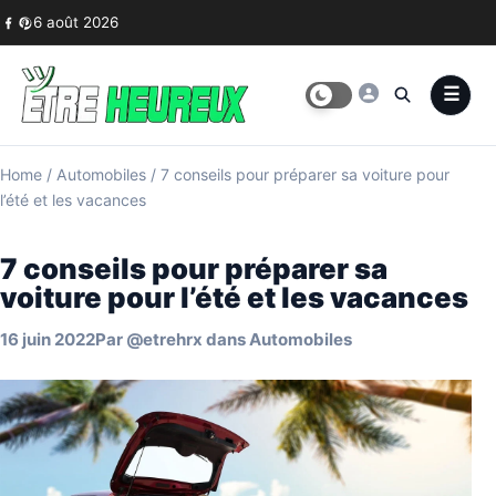
Skip to content
6 août 2026
Home
/
Automobiles
/
7 conseils pour préparer sa voiture pour
l’été et les vacances
7 conseils pour préparer sa
voiture pour l’été et les vacances
16 juin 2022
Par
@etrehrx
dans
Automobiles