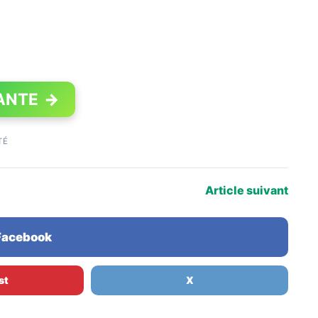
ANTE
→
TÉ
Article suivant
 Facebook
st
X