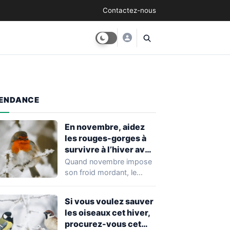
Contactez-nous
ENDANCE
En novembre, aidez
les rouges-gorges à
survivre à l’hiver avec
cet aliment pas cher
Quand novembre impose
(ils en raffolent !)
son froid mordant, le
rouge-gorge devient l’un
des visiteurs les plus…
Si vous voulez sauver
les oiseaux cet hiver,
procurez-vous cet