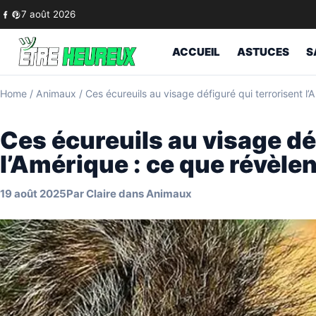
Skip to content
7 août 2026
ACCUEIL
ASTUCES
S
Home
/
Animaux
/
Ces écureuils au visage défiguré qui terrorisent l’
Ces écureuils au visage dé
l’Amérique : ce que révèlen
19 août 2025
Par
Claire
dans
Animaux