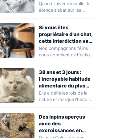
objet simple que les
Quand l’hiver s’installe, le
sportifs connaissent
silence s’abat sur les
bien
jardins. Sous la neige ou
la…
Si vous êtes
propriétaire d’un chat,
cette interdiction va
indéniablement
Nos compagnons félins
impacter vos
nous comblent d’affection,
habitudes
mais leur instinct de
chasse soulève une
38 ans et 3 jours :
question…
l’incroyable habitude
alimentaire du plus
vieux chat du monde
Elle a défié les lois de la
nature et marqué l’histoire
animale. Avec ses…
Des lapins aperçus
avec des
excroissances en
forme de corne, les
Dans le Colorado, des