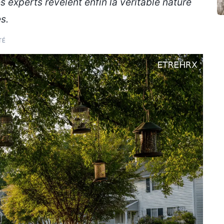
 experts révèlent enfin la véritable nature
s.
TÉ