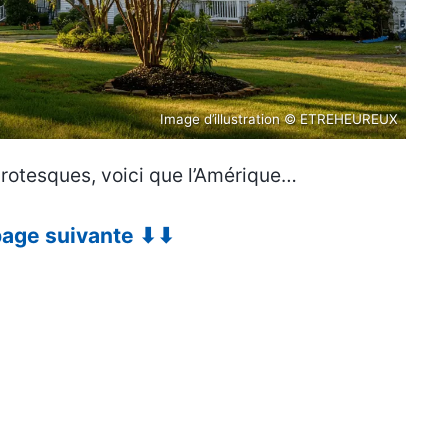
Image d’illustration © ETREHEUREUX
rotesques, voici que l’Amérique…
 page suivante ⬇⬇