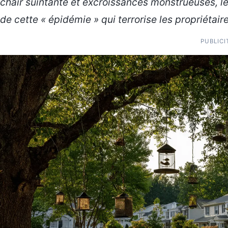
chair suintante
et excroissances monstrueuses, les
de cette « épidémie » qui terrorise les propriétaire
PUBLICI