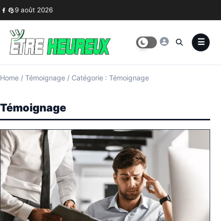
Skip to content
9 août 2026
Home
/
Témoignage
/
Catégorie : Témoignage
Témoignage