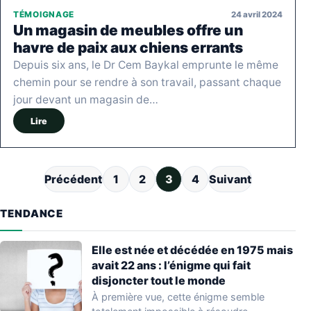
24 avril 2024
TÉMOIGNAGE
Un magasin de meubles offre un
havre de paix aux chiens errants
Depuis six ans, le Dr Cem Baykal emprunte le même
chemin pour se rendre à son travail, passant chaque
jour devant un magasin de…
Lire
Pagination des publications
Précédent
1
2
3
4
Suivant
TENDANCE
Elle est née et décédée en 1975 mais
avait 22 ans : l’énigme qui fait
disjoncter tout le monde
À première vue, cette énigme semble