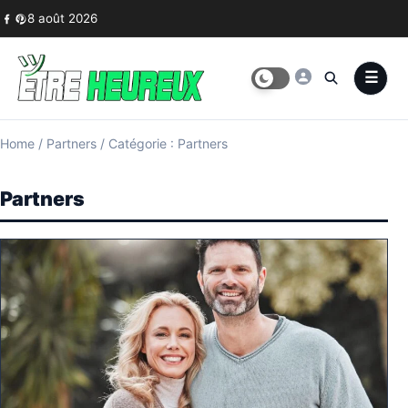
Skip to content
8 août 2026
Home
/
Partners
/
Catégorie : Partners
Partners