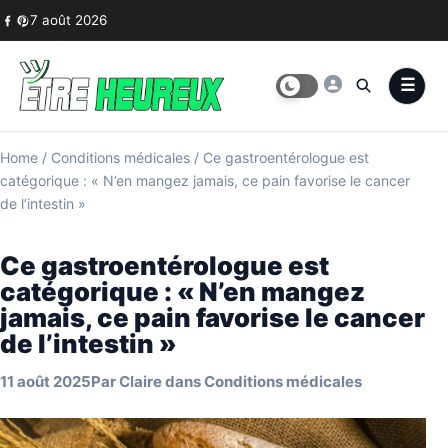
Skip to content
7 août 2026
Home
/
Conditions médicales
/
Ce gastroentérologue est
catégorique : « N’en mangez jamais, ce pain favorise le cancer
de l’intestin »
Ce gastroentérologue est
catégorique : « N’en mangez
jamais, ce pain favorise le cancer
de l’intestin »
11 août 2025
Par
Claire
dans
Conditions médicales