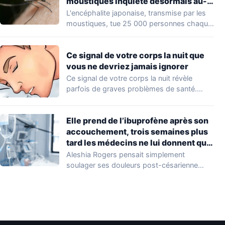
moustiques inquiète désormais au-
delà de l’Asie
L'encéphalite japonaise, transmise par les
moustiques, tue 25 000 personnes chaque
année en Asie.…
Ce signal de votre corps la nuit que
vous ne devriez jamais ignorer
Ce signal de votre corps la nuit révèle
parfois de graves problèmes de santé.…
Elle prend de l’ibuprofène après son
accouchement, trois semaines plus
tard les médecins ne lui donnent que
10% de chances de survie
Aleshia Rogers pensait simplement
soulager ses douleurs post-césarienne
avec de l'ibuprofène, un geste qu'elle…