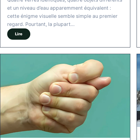
et un niveau d’eau apparemment équivalent :
cette énigme visuelle semble simple au premier
regard. Pourtant, la plupart…
Lire