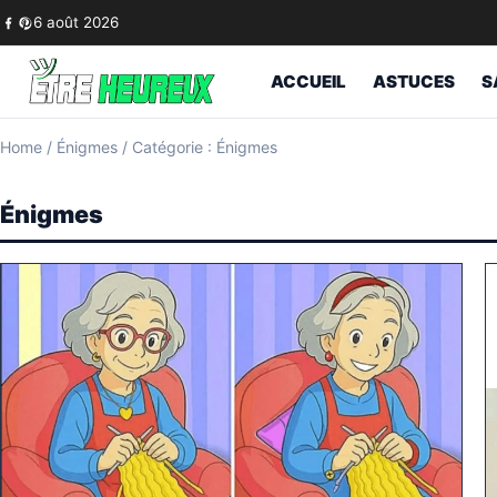
Skip to content
6 août 2026
ACCUEIL
ASTUCES
S
Home
/
Énigmes
/
Catégorie : Énigmes
Énigmes