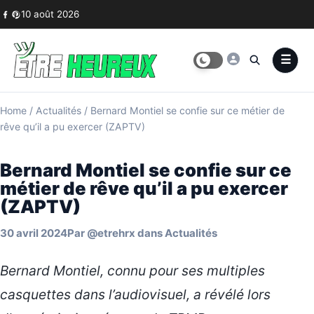
Skip to content
10 août 2026
Home
/
Actualités
/
Bernard Montiel se confie sur ce métier de
rêve qu’il a pu exercer (ZAPTV)
Bernard Montiel se confie sur ce
métier de rêve qu’il a pu exercer
(ZAPTV)
30 avril 2024
Par
@etrehrx
dans
Actualités
Bernard Montiel, connu pour ses multiples
casquettes dans l’audiovisuel, a révélé lors