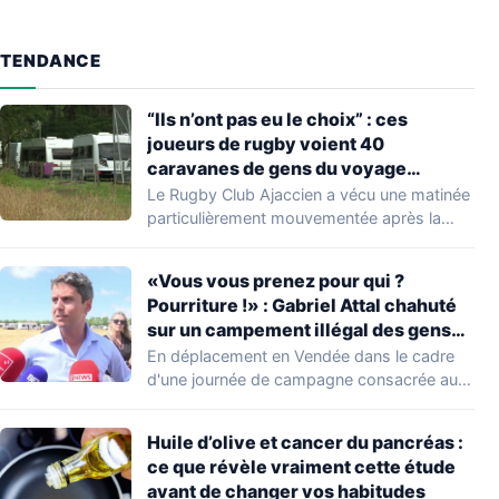
TENDANCE
“Ils n’ont pas eu le choix” : ces
joueurs de rugby voient 40
caravanes de gens du voyage
s’installer dans leur stade, ils les
Le Rugby Club Ajaccien a vécu une matinée
délogent en moins d’1 heure
particulièrement mouvementée après la
découverte d'une…
«Vous vous prenez pour qui ?
Pourriture !» : Gabriel Attal chahuté
sur un campement illégal des gens
du voyage
En déplacement en Vendée dans le cadre
d'une journée de campagne consacrée aux
occupations…
Huile d’olive et cancer du pancréas :
ce que révèle vraiment cette étude
avant de changer vos habitudes