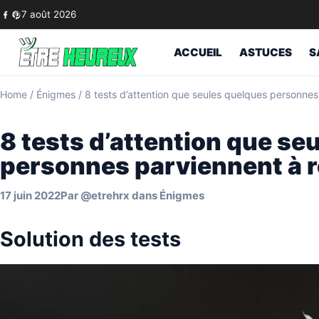
Skip to content
7 août 2026
ACCUEIL
ASTUCES
S
Home
/
Énigmes
/
8 tests d’attention que seules quelques personnes
8 tests d’attention que se
personnes parviennent à r
17 juin 2022
Par
@etrehrx
dans
Énigmes
Solution des tests