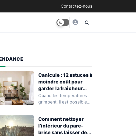
Contactez-nous
ENDANCE
Canicule : 12 astuces à
moindre coût pour
garder la fraîcheur
chez soi
Quand les températures
grimpent, il est possible
de préserver la fraîcheur
de son logement…
Comment nettoyer
l’intérieur du pare-
brise sans laisser de