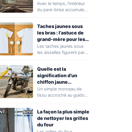
traces
Avec le temps, l'intérieur
du pare-brise accumule
un voile gras, des traces
de doigts,…
Taches jaunes sous
les bras : l’astuce de
grand-mère pour les
faire disparaître
Les taches jaunes sous
les aisselles figurent parmi
les marques les plus
difficiles à…
Quelle est la
signification d’un
chiffon jaune
accroché au guidon
Un simple morceau de
d’une moto ?
tissu accroché au guidon
d'une moto peut
transmettre un message…
La façon la plus simple
de nettoyer les grilles
du four
Les grilles du four