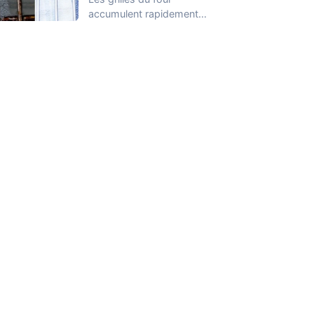
accumulent rapidement
des graisses cuites, des
résidus alimentaires et
des…