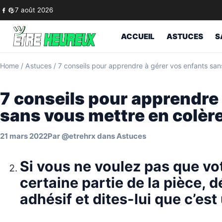
Skip to content
7 août 2026
ACCUEIL
ASTUCES
S
Home
/
Astuces
/
7 conseils pour apprendre à gérer vos enfants san
7 conseils pour apprendre 
sans vous mettre en colèr
21 mars 2022
Par
@etrehrx
dans
Astuces
Si vous ne voulez pas que vo
certaine partie de la pièce, 
adhésif et dites-lui que c’e