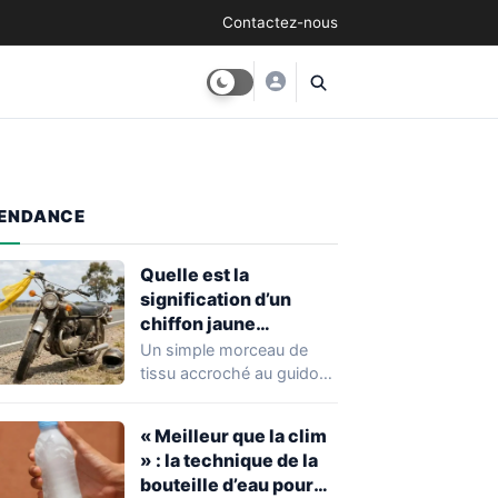
Contactez-nous
ENDANCE
Quelle est la
signification d’un
chiffon jaune
accroché au guidon
Un simple morceau de
d’une moto ?
tissu accroché au guidon
d'une moto peut
transmettre un message…
« Meilleur que la clim
» : la technique de la
bouteille d’eau pour