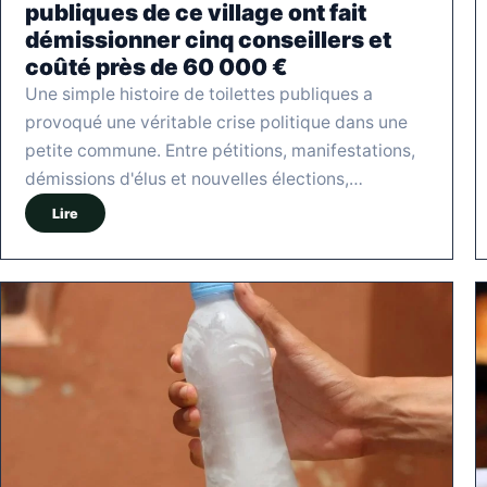
publiques de ce village ont fait
démissionner cinq conseillers et
coûté près de 60 000 €
Une simple histoire de toilettes publiques a
provoqué une véritable crise politique dans une
petite commune. Entre pétitions, manifestations,
démissions d'élus et nouvelles élections,…
Lire