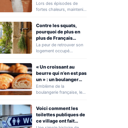
rafraîchir l’air de la
Lors des épisodes de
maison
fortes chaleurs, maintenir
une température agréable
à l'intérieur de son…
Contre les squats,
pourquoi de plus en
plus de Français
glissent du romarin
La peur de retrouver son
près de leur porte
logement occupé
d’entrée
illégalement reste une
préoccupation pour de
« Un croissant au
nombreux…
beurre qui n’en est pas
un » : un boulanger
alerte sur cette
Emblème de la
pratique trompeuse
boulangerie française, le
dans certaines
croissant fait partie des
boulangeries-
viennoiseries les plus
Voici comment les
appréciées.…
pâtisseries
toilettes publiques de
ce village ont fait
démissionner cinq
Une simple histoire de