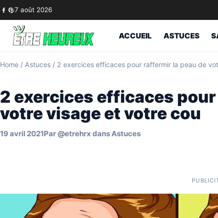
Skip to content
7 août 2026
ACCUEIL
ASTUCES
S
Home
/
Astuces
/
2 exercices efficaces pour raffermir la peau de vo
2 exercices efficaces pour
votre visage et votre cou
19 avril 2021
Par
@etrehrx
dans
Astuces
PUBLICI