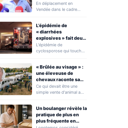
chahuté sur un
En déplacement en
campement illégal
Vendée dans le cadre
des gens du voyage
d'une journée de
campagne consacrée aux
L’épidémie de
occupations…
« diarrhées
explosives » fait deux
premiers morts
L'épidémie de
cyclosporose qui touche
actuellement les États-
Unis connaît une
« Brûlée au visage » :
aggravation. Les autorités
une éleveuse de
sanitaires…
chevaux raconte sa
violente agression par
Ce qui devait être une
des gens du voyage
simple vente d'animal a
tourné au drame en
Mayenne.…
Un boulanger révèle la
pratique de plus en
plus fréquente en
boulangerie-
Longtemps considéré