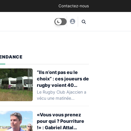
Contactez-nous
ENDANCE
“Ils n’ont pas eu le
choix” : ces joueurs de
rugby voient 40
caravanes de gens du
Le Rugby Club Ajaccien a
voyage s’installer
vécu une matinée
dans leur stade, ils les
particulièrement
délogent en moins d’1
mouvementée après la
«Vous vous prenez
découverte d'une…
heure
pour qui ? Pourriture
!» : Gabriel Attal