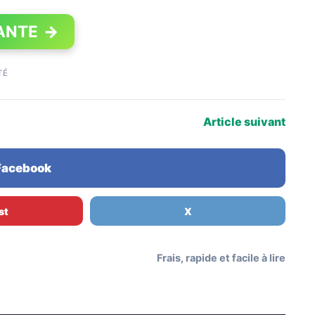
ANTE
→
TÉ
Article suivant
 Facebook
st
X
Frais, rapide et facile à lire