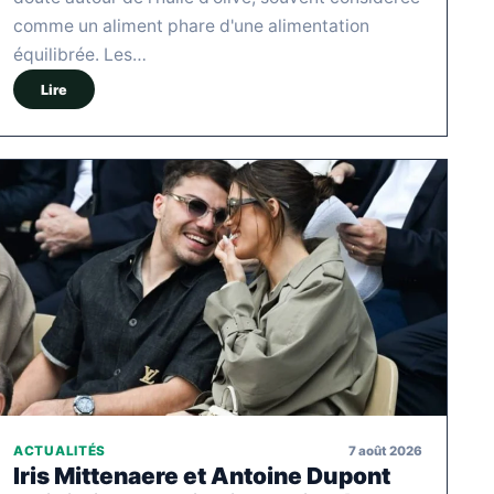
comme un aliment phare d'une alimentation
équilibrée. Les…
Lire
7 août 2026
ACTUALITÉS
Iris Mittenaere et Antoine Dupont