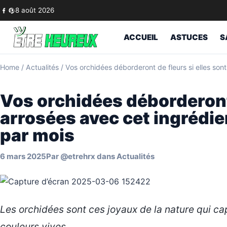
Skip to content
8 août 2026
ACCUEIL
ASTUCES
S
Home
/
Actualités
/
Vos orchidées déborderont de fleurs si elles sont
Vos orchidées déborderont 
arrosées avec cet ingrédie
par mois
6 mars 2025
Par
@etrehrx
dans
Actualités
Les orchidées sont ces joyaux de la nature qui cap
couleurs vives.