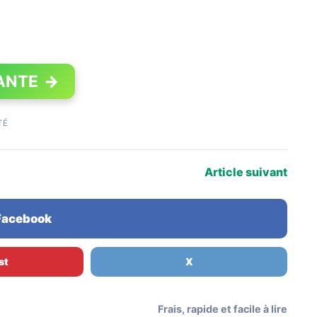
ANTE
→
TÉ
Article suivant
 Facebook
st
X
Frais, rapide et facile à lire