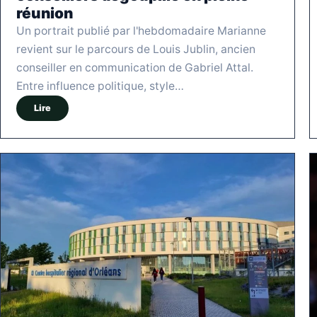
réunion
Un portrait publié par l'hebdomadaire Marianne
revient sur le parcours de Louis Jublin, ancien
conseiller en communication de Gabriel Attal.
Entre influence politique, style…
Lire