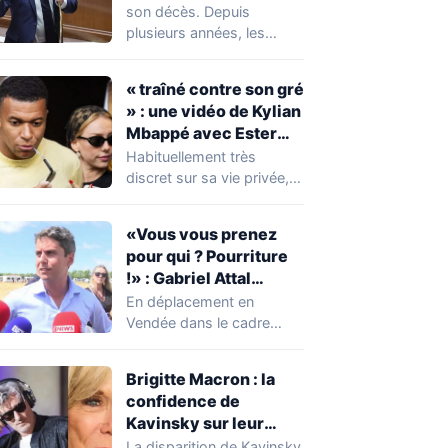
réserver une
son décès. Depuis
mauvaise surprise à
plusieurs années, les
de nombreuses
règles ont toutefois
familles
évolué, notamment
« traîné contre son gré
concernant le seuil…
» : une vidéo de Kylian
Mbappé avec Ester
Expósito en Italie agite
Habituellement très
la toile
discret sur sa vie privée,
Kylian Mbappé se retrouve
malgré lui au…
«Vous vous prenez
pour qui ? Pourriture
!» : Gabriel Attal
chahuté sur un
En déplacement en
campement illégal
Vendée dans le cadre
des gens du voyage
d'une journée de
campagne consacrée aux
Brigitte Macron : la
occupations…
confidence de
Kavinsky sur leur
relation
La disparition de Kavinsky