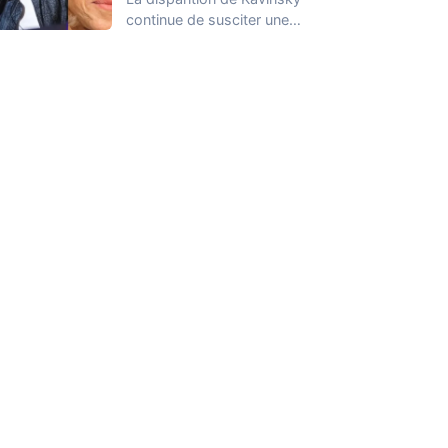
continue de susciter une
vive émotion dans le
monde de…