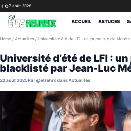
Skip to content
7 août 2026
ACCUEIL
ASTUCES
S
Home
/
Actualités
/
Université d’été de LFI : un journaliste du Mon
Université d’été de LFI : u
blacklisté par Jean-Luc M
22 août 2025
Par
@etrehrx
dans
Actualités