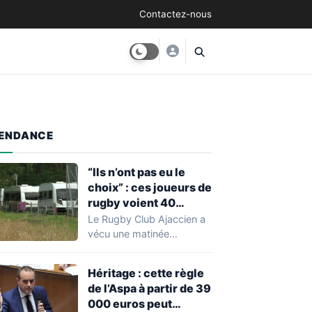
Contactez-nous
ENDANCE
“Ils n’ont pas eu le
choix” : ces joueurs de
rugby voient 40
caravanes de gens du
Le Rugby Club Ajaccien a
voyage s’installer
vécu une matinée
dans leur stade, ils les
particulièrement
délogent en moins d’1
mouvementée après la
Héritage : cette règle
découverte d'une…
heure
de l’Aspa à partir de 39
000 euros peut