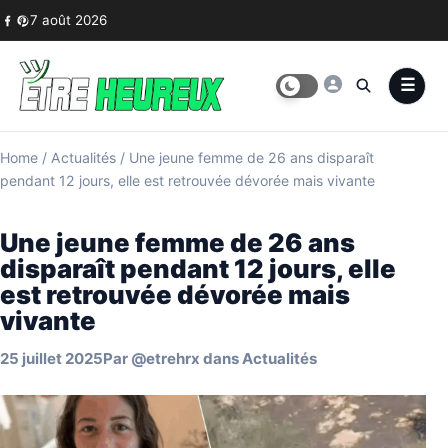
Skip to content
7 août 2026
Home
/
Actualités
/
Une jeune femme de 26 ans disparaît
pendant 12 jours, elle est retrouvée dévorée mais vivante
Une jeune femme de 26 ans
disparaît pendant 12 jours, elle
est retrouvée dévorée mais
vivante
25 juillet 2025
Par
@etrehrx
dans
Actualités