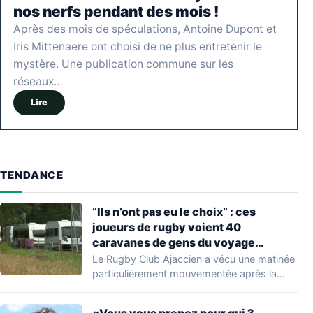
nos nerfs pendant des mois !
Après des mois de spéculations, Antoine Dupont et
Iris Mittenaere ont choisi de ne plus entretenir le
mystère. Une publication commune sur les
réseaux…
Lire
TENDANCE
“Ils n’ont pas eu le choix” : ces
joueurs de rugby voient 40
caravanes de gens du voyage
s’installer dans leur stade, ils les
Le Rugby Club Ajaccien a vécu une matinée
délogent en moins d’1 heure
particulièrement mouvementée après la
découverte d'une…
«Vous vous prenez pour qui ?