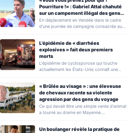
Pourriture !» : Gabriel Attal chahuté
sur un campement illégal des gens
du voyage
En déplacement en Vendée dans le cadre
d'une journée de campagne consacrée aux
occupations…
L’épidémie de « diarrhées
explosives » fait deux premiers
morts
L'épidémie de cyclosporose qui touche
actuellement les États-Unis connaît une
aggravation. Les autorités sanitaires…
« Brûlée au visage » : une éleveuse
de chevaux raconte sa violente
agression par des gens du voyage
Ce qui devait être une simple vente d'animal
a tourné au drame en Mayenne.…
Un boulanger révèle la pratique de