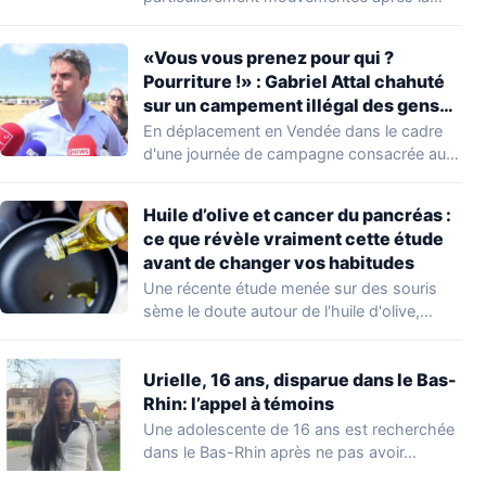
découverte d'une…
«Vous vous prenez pour qui ?
Pourriture !» : Gabriel Attal chahuté
sur un campement illégal des gens
du voyage
En déplacement en Vendée dans le cadre
d'une journée de campagne consacrée aux
occupations…
Huile d’olive et cancer du pancréas :
ce que révèle vraiment cette étude
avant de changer vos habitudes
Une récente étude menée sur des souris
sème le doute autour de l'huile d'olive,…
Urielle, 16 ans, disparue dans le Bas-
Rhin: l’appel à témoins
Une adolescente de 16 ans est recherchée
dans le Bas-Rhin après ne pas avoir…