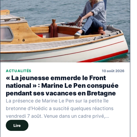
10 août 2026
ACTUALITÉS
« La jeunesse emmerde le Front
national » : Marine Le Pen conspuée
pendant ses vacances en Bretagne
La présence de Marine Le Pen sur la petite île
bretonne d’Hoëdic a suscité quelques réactions
vendredi 7 août. Venue dans un cadre privé,…
Lire