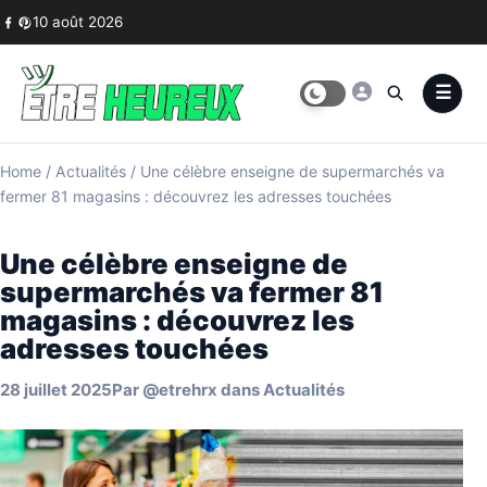
Skip to content
10 août 2026
Home
/
Actualités
/
Une célèbre enseigne de supermarchés va
fermer 81 magasins : découvrez les adresses touchées
Une célèbre enseigne de
supermarchés va fermer 81
magasins : découvrez les
adresses touchées
28 juillet 2025
Par
@etrehrx
dans
Actualités