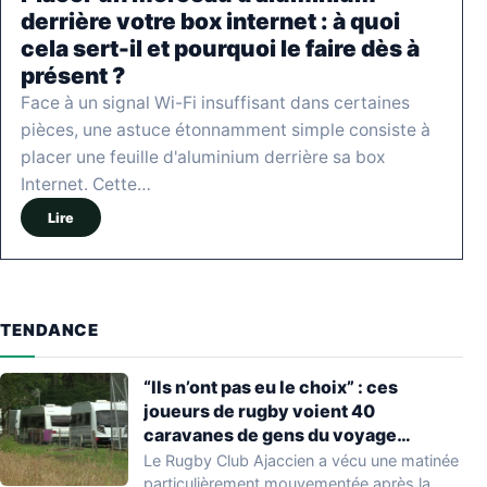
derrière votre box internet : à quoi
cela sert-il et pourquoi le faire dès à
présent ?
Face à un signal Wi-Fi insuffisant dans certaines
pièces, une astuce étonnamment simple consiste à
placer une feuille d'aluminium derrière sa box
Internet. Cette…
Lire
TENDANCE
“Ils n’ont pas eu le choix” : ces
joueurs de rugby voient 40
caravanes de gens du voyage
s’installer dans leur stade, ils les
Le Rugby Club Ajaccien a vécu une matinée
délogent en moins d’1 heure
particulièrement mouvementée après la