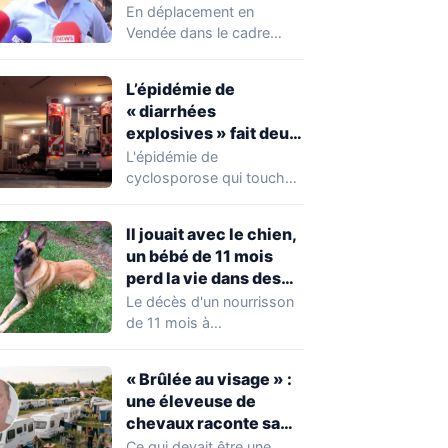
chahuté sur un
En déplacement en
campement illégal
Vendée dans le cadre
des gens du voyage
d'une journée de
campagne consacrée aux
L’épidémie de
occupations…
« diarrhées
explosives » fait deux
premiers morts
L'épidémie de
cyclosporose qui touche
actuellement les États-
Unis connaît une
Il jouait avec le chien,
aggravation. Les autorités
un bébé de 11 mois
sanitaires…
perd la vie dans des
circonstances
Le décès d'un nourrisson
horribles
de 11 mois à
Questembert, dans le
Morbihan, a
« Brûlée au visage » :
profondément…
une éleveuse de
chevaux raconte sa
violente agression par
Ce qui devait être une