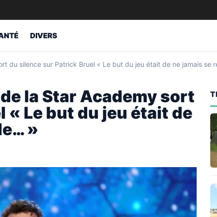
ANTÉ
DIVERS
 du silence sur Patrick Bruel « Le but du jeu était de ne jamais se 
de la Star Academy sort
T
 « Le but du jeu était de
le… »