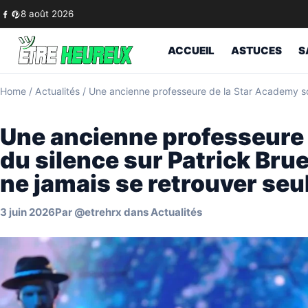
Skip to content
8 août 2026
ACCUEIL
ASTUCES
S
Home
/
Actualités
/
Une ancienne professeure de la Star Academy sort
Une ancienne professeure 
du silence sur Patrick Bruel
ne jamais se retrouver seu
3 juin 2026
Par
@etrehrx
dans
Actualités