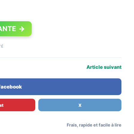
ANTE
→
TÉ
Article suivant
 Facebook
st
X
Frais, rapide et facile à lire