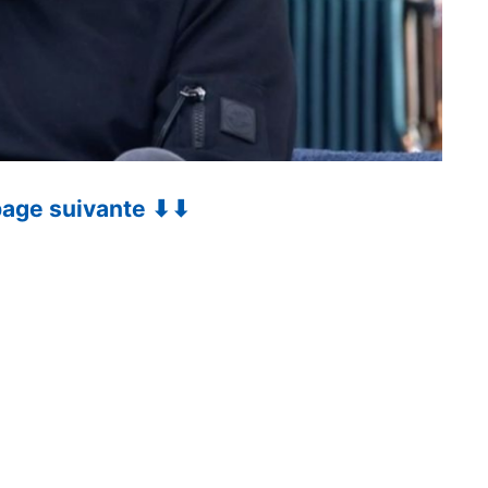
 page suivante ⬇⬇