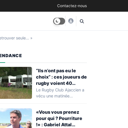
Contactez-nous
retrouver seule… »
ENDANCE
“Ils n’ont pas eu le
choix” : ces joueurs de
rugby voient 40
caravanes de gens du
Le Rugby Club Ajaccien a
voyage s’installer
vécu une matinée
dans leur stade, ils les
particulièrement
délogent en moins d’1
mouvementée après la
«Vous vous prenez
découverte d'une…
heure
pour qui ? Pourriture
!» : Gabriel Attal