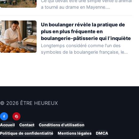
Ce qui devait être une simple vente d'animal
a tourné au drame en Mayenne.…
Un boulanger révèle la pratique de
plus en plus fréquente en
boulangerie-pâtisserie qui l’inquiète
Longtemps considéré comme l'un des
symboles de la boulangerie française, le
croissant « au…
© 2026 ÊTRE HEUREUX
Accueil
Contact
Conditions d’utilisation
Politique de confidentialité
Mentions légales
DMCA