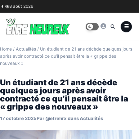
Skip to content
8 août 2026
Home
/
Actualités
/
Un étudiant de 21 ans décède quelques jours
après avoir contracté ce qu’il pensait être la « grippe des
nouveaux »
Un étudiant de 21 ans décède
quelques jours après avoir
contracté ce qu’il pensait être la
« grippe des nouveaux »
17 octobre 2025
Par
@etrehrx
dans
Actualités