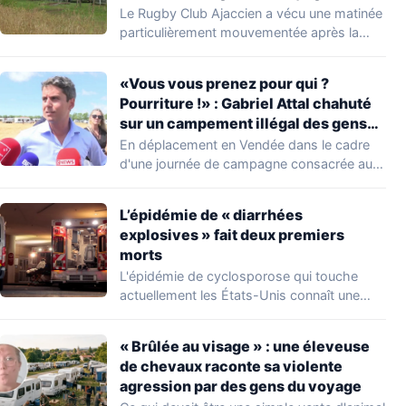
s’installer dans leur stade, ils les
Le Rugby Club Ajaccien a vécu une matinée
délogent en moins d’1 heure
particulièrement mouvementée après la
découverte d'une…
«Vous vous prenez pour qui ?
Pourriture !» : Gabriel Attal chahuté
sur un campement illégal des gens
du voyage
En déplacement en Vendée dans le cadre
d'une journée de campagne consacrée aux
occupations…
L’épidémie de « diarrhées
explosives » fait deux premiers
morts
L'épidémie de cyclosporose qui touche
actuellement les États-Unis connaît une
aggravation. Les autorités sanitaires…
« Brûlée au visage » : une éleveuse
de chevaux raconte sa violente
agression par des gens du voyage