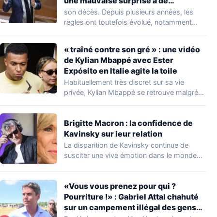
une mauvaise surprise à de
nombreuses familles
son décès. Depuis plusieurs années, les
règles ont toutefois évolué, notamment
concernant le seuil…
« traîné contre son gré » : une vidéo
de Kylian Mbappé avec Ester
Expósito en Italie agite la toile
Habituellement très discret sur sa vie
privée, Kylian Mbappé se retrouve malgré
lui au…
Brigitte Macron : la confidence de
Kavinsky sur leur relation
La disparition de Kavinsky continue de
susciter une vive émotion dans le monde
de…
«Vous vous prenez pour qui ?
Pourriture !» : Gabriel Attal chahuté
sur un campement illégal des gens