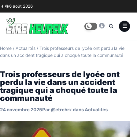
Skip to content
6 août 2026
Home
/
Actualités
/
Trois professeurs de lycée ont perdu la vie
dans un accident tragique qui a choqué toute la communauté
Trois professeurs de lycée ont
perdu la vie dans un accident
tragique qui a choqué toute la
communauté
24 novembre 2025
Par
@etrehrx
dans
Actualités