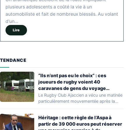
plusieurs adolescents a coûté la vie à un
automobiliste et fait de nombreux blessés. Au volant
d'un…
Lire
TENDANCE
“Ils n’ont pas eu le choix” : ces
joueurs de rugby voient 40
caravanes de gens du voyage
s’installer dans leur stade, ils les
Le Rugby Club Ajaccien a vécu une matinée
délogent en moins d’1 heure
particulièrement mouvementée après la
découverte d'une…
Héritage : cette règle de l’Aspa à
partir de 39 000 euros peut réserver