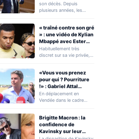
réserver une
son décès. Depuis
mauvaise surprise à
plusieurs années, les
de nombreuses
règles ont toutefois
familles
évolué, notamment
« traîné contre son gré
concernant le seuil…
» : une vidéo de Kylian
Mbappé avec Ester
Expósito en Italie agite
Habituellement très
la toile
discret sur sa vie privée,
Kylian Mbappé se retrouve
malgré lui au…
«Vous vous prenez
pour qui ? Pourriture
!» : Gabriel Attal
chahuté sur un
En déplacement en
campement illégal
Vendée dans le cadre
des gens du voyage
d'une journée de
campagne consacrée aux
Brigitte Macron : la
occupations…
confidence de
Kavinsky sur leur
relation
La disparition de Kavinsky