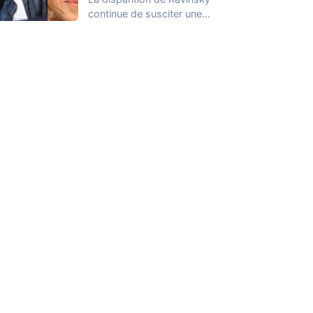
continue de susciter une
vive émotion dans le
monde de…