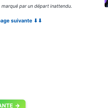
 marqué par un départ inattendu.
 page suivante ⬇⬇
ANTE
→