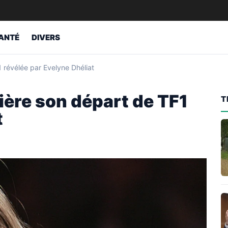
ANTÉ
DIVERS
1 révélée par Evelyne Dhéliat
rrière son départ de TF1
T
t