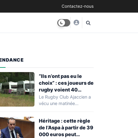
Contactez-nous
ENDANCE
“Ils n’ont pas eu le
choix” : ces joueurs de
rugby voient 40
caravanes de gens du
Le Rugby Club Ajaccien a
voyage s’installer
vécu une matinée
dans leur stade, ils les
particulièrement
délogent en moins d’1
mouvementée après la
Héritage : cette règle
découverte d'une…
heure
de l’Aspa à partir de 39
000 euros peut