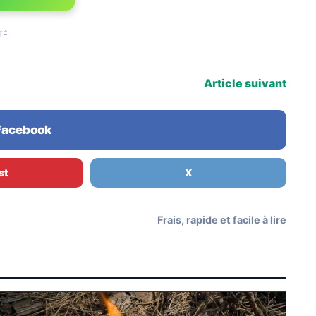
TÉ
Article suivant
 Facebook
st
X
Frais, rapide et facile à lire