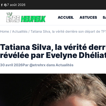
Skip to content
7 août 2026
ACCUEIL
ASTUCES
S
Home
/
Actualités
/
Tatiana Silva, la vérité derrière son départ de TF
Tatiana Silva, la vérité de
révélée par Evelyne Dhélia
30 avril 2026
Par
@etrehrx
dans
Actualités