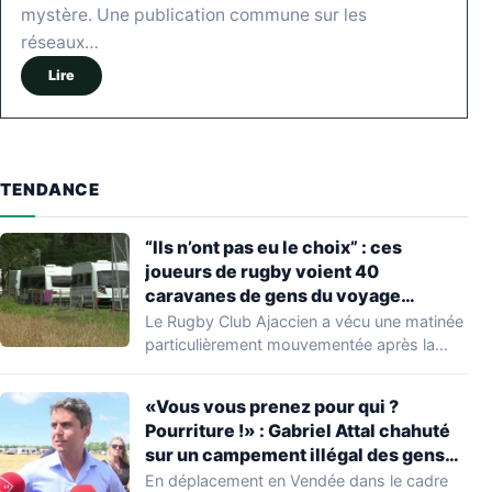
mystère. Une publication commune sur les
réseaux…
Lire
TENDANCE
“Ils n’ont pas eu le choix” : ces
joueurs de rugby voient 40
caravanes de gens du voyage
s’installer dans leur stade, ils les
Le Rugby Club Ajaccien a vécu une matinée
délogent en moins d’1 heure
particulièrement mouvementée après la
découverte d'une…
«Vous vous prenez pour qui ?
Pourriture !» : Gabriel Attal chahuté
sur un campement illégal des gens
du voyage
En déplacement en Vendée dans le cadre