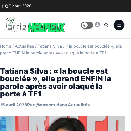
Skip to content
9 août 2026
Home
/
Actualités
/
Tatiana Silva : « la boucle est bouclée », elle
prend ENFIN la parole après avoir claqué la porte à TF1
Tatiana Silva : « la boucle est
bouclée », elle prend ENFIN la
parole après avoir claqué la
porte à TF1
15 avril 2026
Par
@etrehrx
dans
Actualités