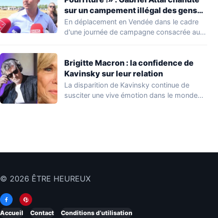
sur un campement illégal des gens
du voyage
En déplacement en Vendée dans le cadre
d'une journée de campagne consacrée aux
occupations…
Brigitte Macron : la confidence de
Kavinsky sur leur relation
La disparition de Kavinsky continue de
susciter une vive émotion dans le monde
de…
© 2026 ÊTRE HEUREUX
Accueil
Contact
Conditions d’utilisation