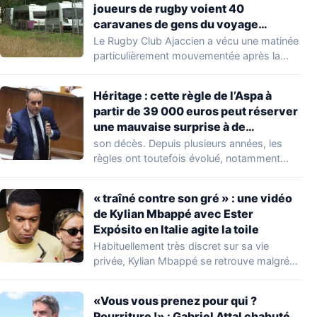
joueurs de rugby voient 40
caravanes de gens du voyage
s’installer dans leur stade, ils les
Le Rugby Club Ajaccien a vécu une matinée
délogent en moins d’1 heure
particulièrement mouvementée après la
découverte d'une…
Héritage : cette règle de l’Aspa à
partir de 39 000 euros peut réserver
une mauvaise surprise à de
nombreuses familles
son décès. Depuis plusieurs années, les
règles ont toutefois évolué, notamment
concernant le seuil…
« traîné contre son gré » : une vidéo
de Kylian Mbappé avec Ester
Expósito en Italie agite la toile
Habituellement très discret sur sa vie
privée, Kylian Mbappé se retrouve malgré
lui au…
«Vous vous prenez pour qui ?
Pourriture !» : Gabriel Attal chahuté