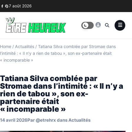
Skip to content
7 août 2026
Home
/
Actualités
/
Tatiana Silva comblée par Stromae dans
l’intimité : « Il n’y a rien de tabou », son ex-partenaire était
« incomparable »
Tatiana Silva comblée par
Stromae dans l’intimité : « Il n’y a
rien de tabou », son ex-
partenaire était
« incomparable »
14 avril 2026
Par
@etrehrx
dans
Actualités