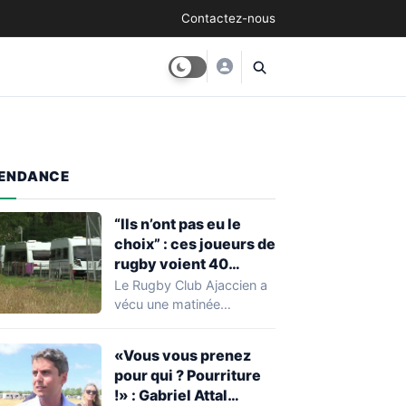
Contactez-nous
ENDANCE
“Ils n’ont pas eu le
choix” : ces joueurs de
rugby voient 40
caravanes de gens du
Le Rugby Club Ajaccien a
voyage s’installer
vécu une matinée
dans leur stade, ils les
particulièrement
délogent en moins d’1
mouvementée après la
«Vous vous prenez
découverte d'une…
heure
pour qui ? Pourriture
!» : Gabriel Attal