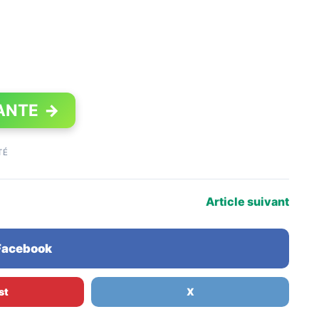
ANTE
→
TÉ
Article suivant
 Facebook
st
X