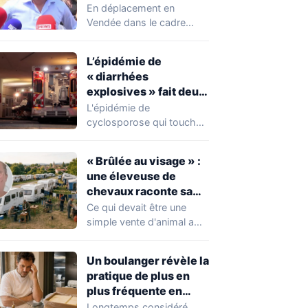
chahuté sur un
En déplacement en
campement illégal
Vendée dans le cadre
des gens du voyage
d'une journée de
campagne consacrée aux
L’épidémie de
occupations…
« diarrhées
explosives » fait deux
premiers morts
L'épidémie de
cyclosporose qui touche
actuellement les États-
Unis connaît une
« Brûlée au visage » :
aggravation. Les autorités
une éleveuse de
sanitaires…
chevaux raconte sa
violente agression par
Ce qui devait être une
des gens du voyage
simple vente d'animal a
tourné au drame en
Mayenne.…
Un boulanger révèle la
pratique de plus en
plus fréquente en
boulangerie-
Longtemps considéré