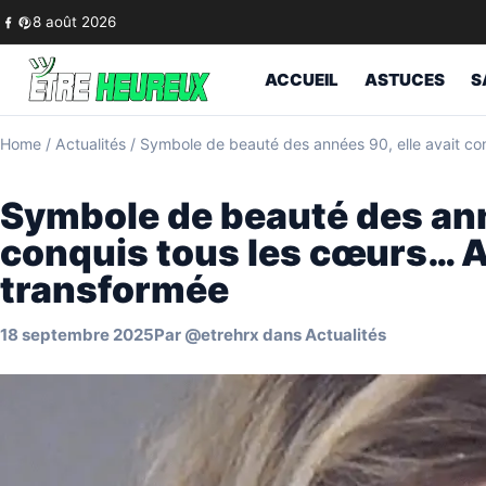
Skip to content
8 août 2026
ACCUEIL
ASTUCES
S
Home
/
Actualités
/
Symbole de beauté des années 90, elle avait con
Symbole de beauté des ann
conquis tous les cœurs… Au
transformée
18 septembre 2025
Par
@etrehrx
dans
Actualités