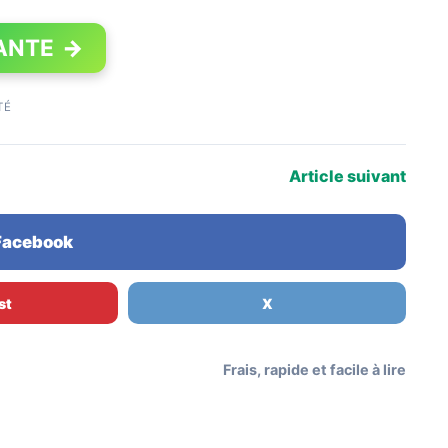
ANTE
→
TÉ
Article suivant
 Facebook
st
X
Frais, rapide et facile à lire