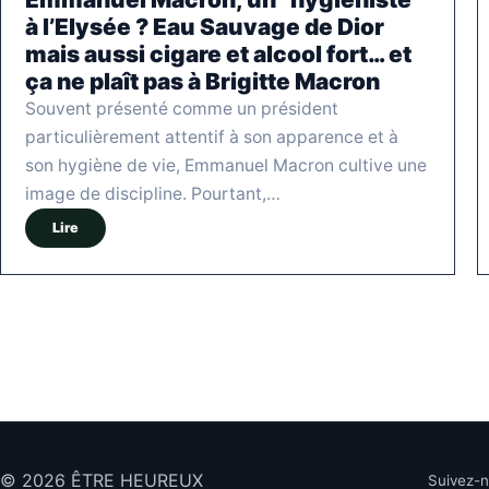
à l’Elysée ? Eau Sauvage de Dior
mais aussi cigare et alcool fort… et
ça ne plaît pas à Brigitte Macron
Souvent présenté comme un président
particulièrement attentif à son apparence et à
son hygiène de vie, Emmanuel Macron cultive une
image de discipline. Pourtant,…
Lire
© 2026 ÊTRE HEUREUX
Suivez-