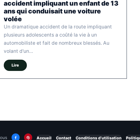
accident impliquant un enfant de 13
ans qui conduisait une voiture
volée
Un dramatique accident de la route impliquant
plusieurs adolescents a coûté la vie à un
automobiliste et fait de nombreux blessés. Au
volant d'un…
Lire
nous
Accueil
Contact
Conditions d’utilisation
Politiq