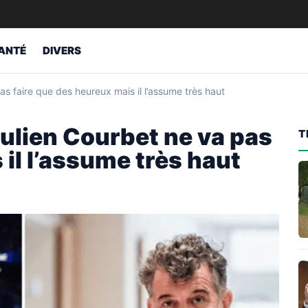
ANTÉ
DIVERS
as faire que des heureux mais il l’assume très haut
Julien Courbet ne va pas
T
 il l’assume très haut