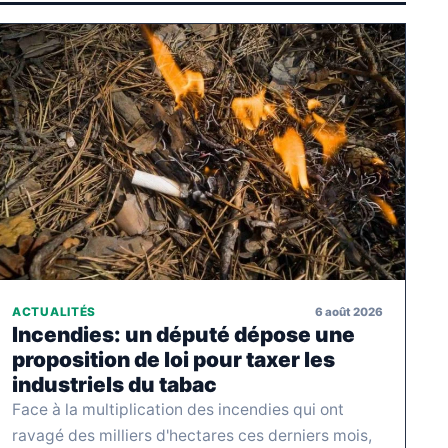
6 août 2026
ACTUALITÉS
Incendies: un député dépose une
proposition de loi pour taxer les
industriels du tabac
Face à la multiplication des incendies qui ont
ravagé des milliers d'hectares ces derniers mois,