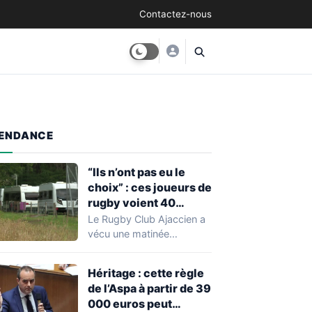
Contactez-nous
ENDANCE
“Ils n’ont pas eu le
choix” : ces joueurs de
rugby voient 40
caravanes de gens du
Le Rugby Club Ajaccien a
voyage s’installer
vécu une matinée
dans leur stade, ils les
particulièrement
délogent en moins d’1
mouvementée après la
Héritage : cette règle
découverte d'une…
heure
de l’Aspa à partir de 39
000 euros peut