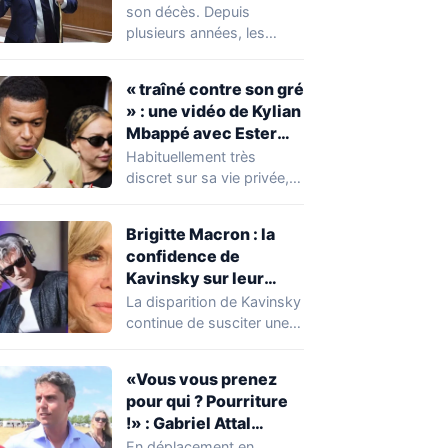
réserver une
son décès. Depuis
mauvaise surprise à
plusieurs années, les
de nombreuses
règles ont toutefois
familles
évolué, notamment
« traîné contre son gré
concernant le seuil…
» : une vidéo de Kylian
Mbappé avec Ester
Expósito en Italie agite
Habituellement très
la toile
discret sur sa vie privée,
Kylian Mbappé se retrouve
malgré lui au…
Brigitte Macron : la
confidence de
Kavinsky sur leur
relation
La disparition de Kavinsky
continue de susciter une
vive émotion dans le
monde de…
«Vous vous prenez
pour qui ? Pourriture
!» : Gabriel Attal
chahuté sur un
En déplacement en