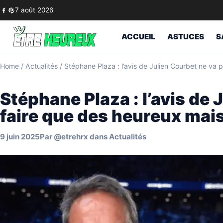
Skip to content
7 août 2026
ACCUEIL
ASTUCES
S
Home
/
Actualités
/
Stéphane Plaza : l’avis de Julien Courbet ne va p
Stéphane Plaza : l’avis de 
faire que des heureux mais
9 juin 2025
Par
@etrehrx
dans
Actualités