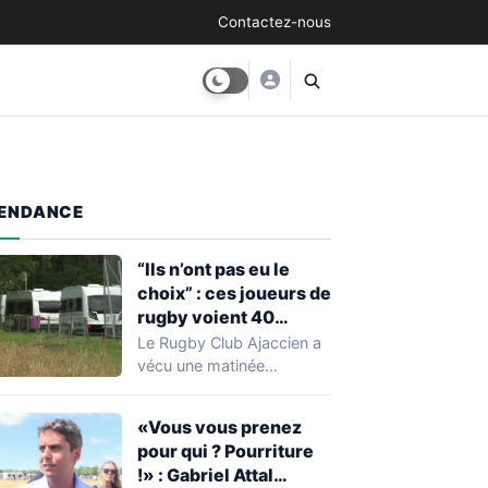
Contactez-nous
ENDANCE
“Ils n’ont pas eu le
choix” : ces joueurs de
rugby voient 40
caravanes de gens du
Le Rugby Club Ajaccien a
voyage s’installer
vécu une matinée
dans leur stade, ils les
particulièrement
délogent en moins d’1
mouvementée après la
«Vous vous prenez
découverte d'une…
heure
pour qui ? Pourriture
!» : Gabriel Attal