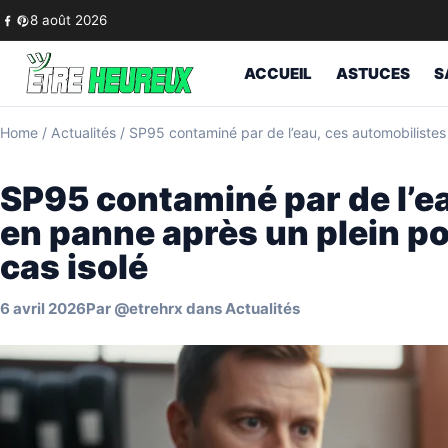
Skip to content
8 août 2026
ACCUEIL
ASTUCES
S
Home
/
Actualités
/
SP95 contaminé par de l’eau, ces automobilistes 
SP95 contaminé par de l’e
en panne après un plein po
cas isolé
6 avril 2026
Par
@etrehrx
dans
Actualités