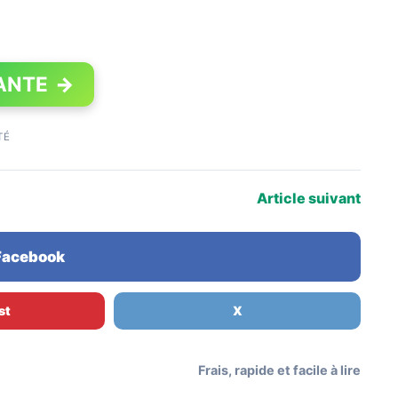
ANTE
→
TÉ
Article suivant
 Facebook
st
X
Frais, rapide et facile à lire