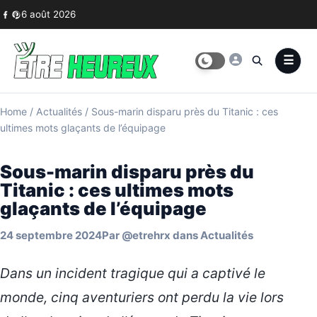
Skip to content
6 août 2026
Home
/
Actualités
/
Sous-marin disparu près du Titanic : ces
ultimes mots glaçants de l’équipage
Sous-marin disparu près du
Titanic : ces ultimes mots
glaçants de l’équipage
24 septembre 2024
Par
@etrehrx
dans
Actualités
Dans un incident tragique qui a captivé le
monde, cinq aventuriers ont perdu la vie lors