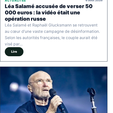
6 août 2026
ACTUALITÉS
Léa Salamé accusée de verser 50
000 euros : la vidéo était une
opération russe
Léa Salamé et Raphaël Glucksmann se retrouvent
au cœur d'une vaste campagne de désinformation.
Selon les autorités françaises, le couple aurait été
visé par…
Lire