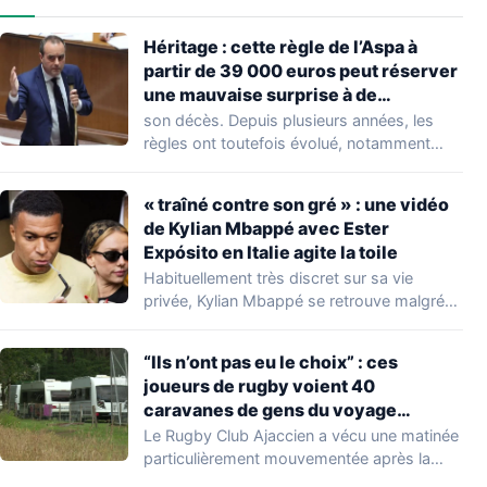
Héritage : cette règle de l’Aspa à
partir de 39 000 euros peut réserver
une mauvaise surprise à de
nombreuses familles
son décès. Depuis plusieurs années, les
règles ont toutefois évolué, notamment
concernant le seuil…
« traîné contre son gré » : une vidéo
de Kylian Mbappé avec Ester
Expósito en Italie agite la toile
Habituellement très discret sur sa vie
privée, Kylian Mbappé se retrouve malgré
lui au…
“Ils n’ont pas eu le choix” : ces
joueurs de rugby voient 40
caravanes de gens du voyage
s’installer dans leur stade, ils les
Le Rugby Club Ajaccien a vécu une matinée
délogent en moins d’1 heure
particulièrement mouvementée après la
découverte d'une…