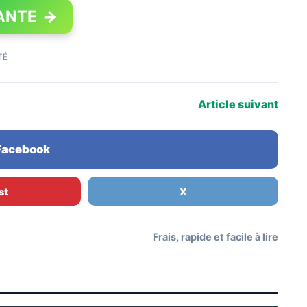
ANTE
→
TÉ
Article suivant
 Facebook
st
X
Frais, rapide et facile à lire