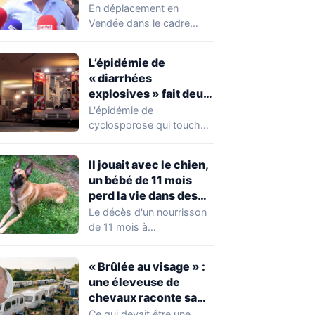
chahuté sur un
En déplacement en
campement illégal
Vendée dans le cadre
des gens du voyage
d'une journée de
campagne consacrée aux
L’épidémie de
occupations…
« diarrhées
explosives » fait deux
premiers morts
L'épidémie de
cyclosporose qui touche
actuellement les États-
Unis connaît une
Il jouait avec le chien,
aggravation. Les autorités
un bébé de 11 mois
sanitaires…
perd la vie dans des
circonstances
Le décès d'un nourrisson
horribles
de 11 mois à
Questembert, dans le
Morbihan, a
« Brûlée au visage » :
profondément…
une éleveuse de
chevaux raconte sa
violente agression par
Ce qui devait être une