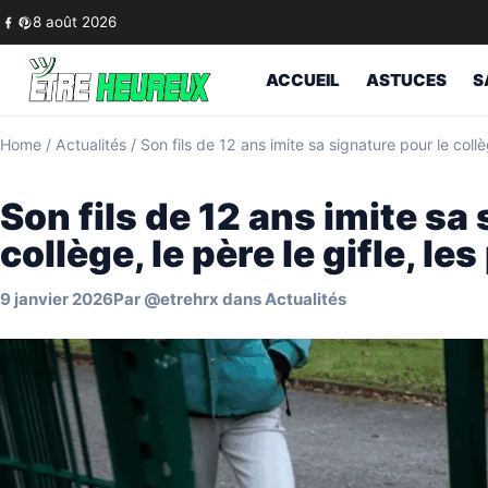
Skip to content
8 août 2026
ACCUEIL
ASTUCES
S
Home
/
Actualités
/
Son fils de 12 ans imite sa signature pour le collège
Son fils de 12 ans imite sa
collège, le père le gifle, le
9 janvier 2026
Par
@etrehrx
dans
Actualités