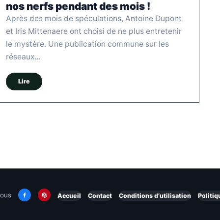
nos nerfs pendant des mois !
Après des mois de spéculations, Antoine Dupont
et Iris Mittenaere ont choisi de ne plus entretenir
le mystère. Une publication commune sur les
réseaux…
Lire
nous
Accueil
Contact
Conditions d’utilisation
Politiq