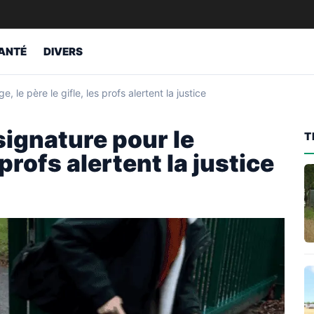
ANTÉ
DIVERS
, le père le gifle, les profs alertent la justice
 signature pour le
T
s profs alertent la justice