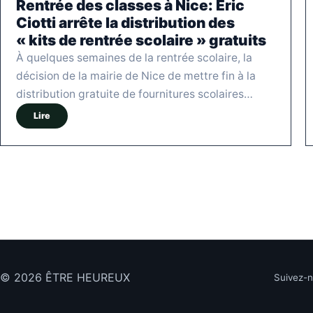
Rentrée des classes à Nice: Éric
Ciotti arrête la distribution des
« kits de rentrée scolaire » gratuits
À quelques semaines de la rentrée scolaire, la
décision de la mairie de Nice de mettre fin à la
distribution gratuite de fournitures scolaires…
Lire
© 2026 ÊTRE HEUREUX
Suivez-