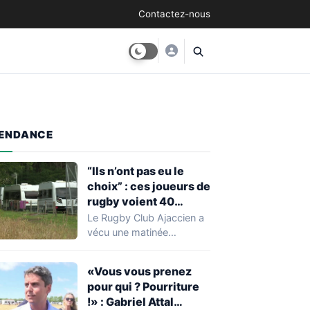
Contactez-nous
ENDANCE
“Ils n’ont pas eu le
choix” : ces joueurs de
rugby voient 40
caravanes de gens du
Le Rugby Club Ajaccien a
voyage s’installer
vécu une matinée
dans leur stade, ils les
particulièrement
délogent en moins d’1
mouvementée après la
«Vous vous prenez
découverte d'une…
heure
pour qui ? Pourriture
!» : Gabriel Attal