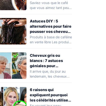
pour la croissance de
Saviez-vous que le café
vos cheveux
que vous aimez tant peut
aussi être bénéfique pour
vos…
Astuces DIY : 5
alternatives pour faire
pousser vos cheveux
avec du café
Produits à base de caféine
en vente libre Les produits
de soins capillaires à…
Cheveux gris ou
blancs : 7 astuces
géniales pour
améliorer leur aspect
Il arrive que, du jour au
naturel
lendemain, les cheveux
gris s'invitent dans nos
vies…
6 raisons qui
expliquent pourquoi
les célébrités utilisent
de l’huile d’olive plutôt
En voyant leur peau