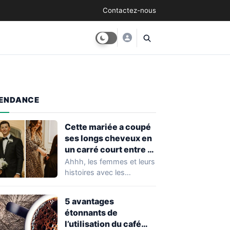
Contactez-nous
ENDANCE
Cette mariée a coupé
ses longs cheveux en
un carré court entre la
cérémonie de mariage
Ahhh, les femmes et leurs
et la réception. Le
histoires avec les
résultat est
cheveux... C’est tout le
époustouflant !
temps la…
5 avantages
étonnants de
l’utilisation du café