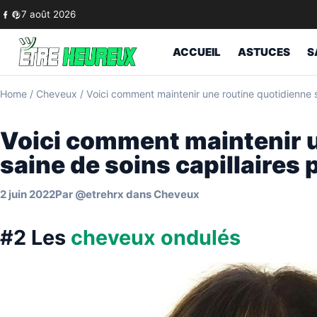
Skip to content
7 août 2026
ACCUEIL
ASTUCES
S
Home
/
Cheveux
/
Voici comment maintenir une routine quotidienne s
Voici comment maintenir u
saine de soins capillaires
2 juin 2022
Par
@etrehrx
dans
Cheveux
#2 Les
cheveux ondulés