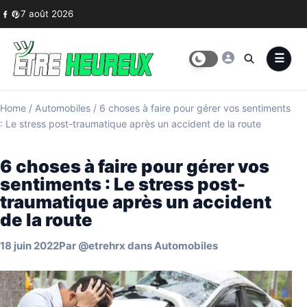
Skip to content
7 août 2026
Home
/
Automobiles
/
6 choses à faire pour gérer vos sentiments
: Le stress post-traumatique après un accident de la route
6 choses à faire pour gérer vos
sentiments : Le stress post-
traumatique après un accident
de la route
18 juin 2022
Par
@etrehrx
dans
Automobiles