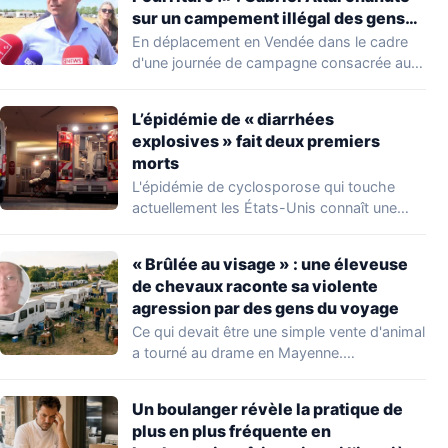
sur un campement illégal des gens
du voyage
En déplacement en Vendée dans le cadre
d'une journée de campagne consacrée aux
occupations…
L’épidémie de « diarrhées
explosives » fait deux premiers
morts
L'épidémie de cyclosporose qui touche
actuellement les États-Unis connaît une
aggravation. Les autorités sanitaires…
« Brûlée au visage » : une éleveuse
de chevaux raconte sa violente
agression par des gens du voyage
Ce qui devait être une simple vente d'animal
a tourné au drame en Mayenne.…
Un boulanger révèle la pratique de
plus en plus fréquente en