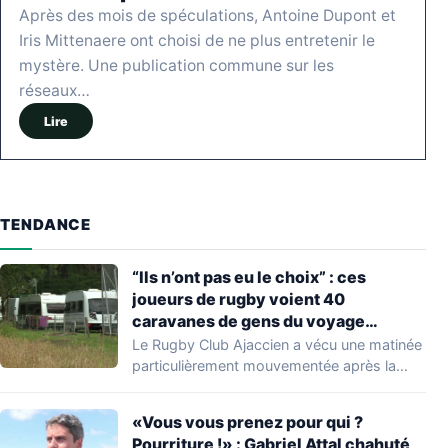
Après des mois de spéculations, Antoine Dupont et
Iris Mittenaere ont choisi de ne plus entretenir le
mystère. Une publication commune sur les
réseaux…
Lire
TENDANCE
“Ils n’ont pas eu le choix” : ces
joueurs de rugby voient 40
caravanes de gens du voyage
s’installer dans leur stade, ils les
Le Rugby Club Ajaccien a vécu une matinée
délogent en moins d’1 heure
particulièrement mouvementée après la
découverte d'une…
«Vous vous prenez pour qui ?
Pourriture !» : Gabriel Attal chahuté