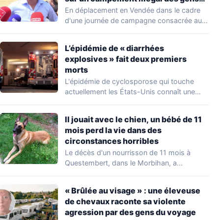
du voyage
En déplacement en Vendée dans le cadre
d'une journée de campagne consacrée aux
occupations…
L’épidémie de « diarrhées
explosives » fait deux premiers
morts
L'épidémie de cyclosporose qui touche
actuellement les États-Unis connaît une
aggravation. Les autorités sanitaires…
Il jouait avec le chien, un bébé de 11
mois perd la vie dans des
circonstances horribles
Le décès d'un nourrisson de 11 mois à
Questembert, dans le Morbihan, a
profondément…
« Brûlée au visage » : une éleveuse
de chevaux raconte sa violente
agression par des gens du voyage