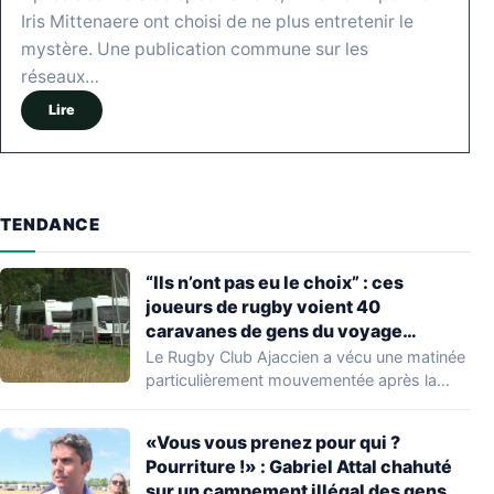
Iris Mittenaere ont choisi de ne plus entretenir le
mystère. Une publication commune sur les
réseaux…
Lire
TENDANCE
“Ils n’ont pas eu le choix” : ces
joueurs de rugby voient 40
caravanes de gens du voyage
s’installer dans leur stade, ils les
Le Rugby Club Ajaccien a vécu une matinée
délogent en moins d’1 heure
particulièrement mouvementée après la
découverte d'une…
«Vous vous prenez pour qui ?
Pourriture !» : Gabriel Attal chahuté
sur un campement illégal des gens