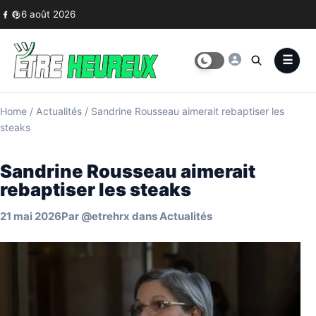
Skip to content
6 août 2026
Home
/
Actualités
/
Sandrine Rousseau aimerait rebaptiser les
steaks
Sandrine Rousseau aimerait
rebaptiser les steaks
21 mai 2026
Par
@etrehrx
dans
Actualités