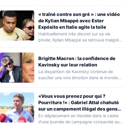
découverte d'une…
« traîné contre son gré » : une vidéo
de Kylian Mbappé avec Ester
Expósito en Italie agite la toile
Habituellement très discret sur sa vie
privée, Kylian Mbappé se retrouve malgré
lui au…
Brigitte Macron : la confidence de
Kavinsky sur leur relation
La disparition de Kavinsky continue de
susciter une vive émotion dans le monde
de…
«Vous vous prenez pour qui ?
Pourriture !» : Gabriel Attal chahuté
sur un campement illégal des gens
du voyage
En déplacement en Vendée dans le cadre
d'une journée de campagne consacrée aux
occupations…