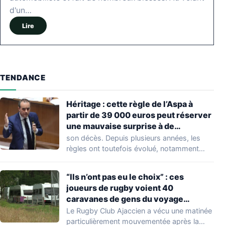
d'un…
Lire
TENDANCE
Héritage : cette règle de l’Aspa à
partir de 39 000 euros peut réserver
une mauvaise surprise à de
nombreuses familles
son décès. Depuis plusieurs années, les
règles ont toutefois évolué, notamment
concernant le seuil…
“Ils n’ont pas eu le choix” : ces
joueurs de rugby voient 40
caravanes de gens du voyage
s’installer dans leur stade, ils les
Le Rugby Club Ajaccien a vécu une matinée
délogent en moins d’1 heure
particulièrement mouvementée après la