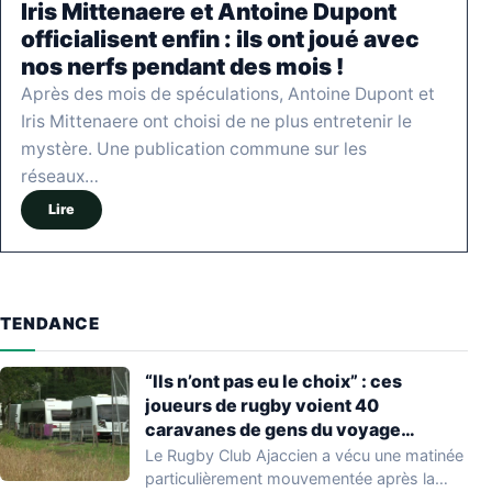
Iris Mittenaere et Antoine Dupont
officialisent enfin : ils ont joué avec
nos nerfs pendant des mois !
Après des mois de spéculations, Antoine Dupont et
Iris Mittenaere ont choisi de ne plus entretenir le
mystère. Une publication commune sur les
réseaux…
Lire
TENDANCE
“Ils n’ont pas eu le choix” : ces
joueurs de rugby voient 40
caravanes de gens du voyage
s’installer dans leur stade, ils les
Le Rugby Club Ajaccien a vécu une matinée
délogent en moins d’1 heure
particulièrement mouvementée après la