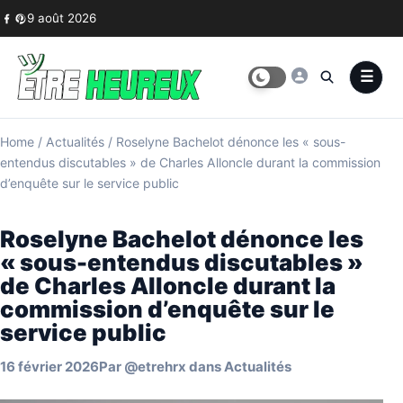
Skip to content
9 août 2026
Home
/
Actualités
/
Roselyne Bachelot dénonce les « sous-
entendus discutables » de Charles Alloncle durant la commission
d’enquête sur le service public
Roselyne Bachelot dénonce les
« sous-entendus discutables »
de Charles Alloncle durant la
commission d’enquête sur le
service public
16 février 2026
Par
@etrehrx
dans
Actualités