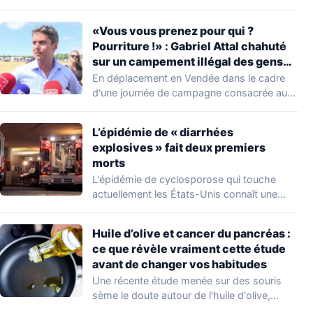
découverte d'une…
«Vous vous prenez pour qui ?
Pourriture !» : Gabriel Attal chahuté
sur un campement illégal des gens
du voyage
En déplacement en Vendée dans le cadre
d'une journée de campagne consacrée aux
occupations…
L’épidémie de « diarrhées
explosives » fait deux premiers
morts
L'épidémie de cyclosporose qui touche
actuellement les États-Unis connaît une
aggravation. Les autorités sanitaires…
Huile d’olive et cancer du pancréas :
ce que révèle vraiment cette étude
avant de changer vos habitudes
Une récente étude menée sur des souris
sème le doute autour de l'huile d'olive,…