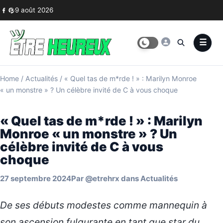
Skip to content
9 août 2026
Home
/
Actualités
/
« Quel tas de m*rde ! » : Marilyn Monroe
« un monstre » ? Un célèbre invité de C à vous choque
« Quel tas de m*rde ! » : Marilyn
Monroe « un monstre » ? Un
célèbre invité de C à vous
choque
27 septembre 2024
Par
@etrehrx
dans
Actualités
De ses débuts modestes comme mannequin à
son ascension fulgurante en tant que star du