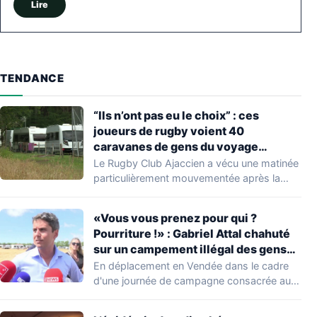
Lire
TENDANCE
“Ils n’ont pas eu le choix” : ces
joueurs de rugby voient 40
caravanes de gens du voyage
s’installer dans leur stade, ils les
Le Rugby Club Ajaccien a vécu une matinée
délogent en moins d’1 heure
particulièrement mouvementée après la
découverte d'une…
«Vous vous prenez pour qui ?
Pourriture !» : Gabriel Attal chahuté
sur un campement illégal des gens
du voyage
En déplacement en Vendée dans le cadre
d'une journée de campagne consacrée aux
occupations…