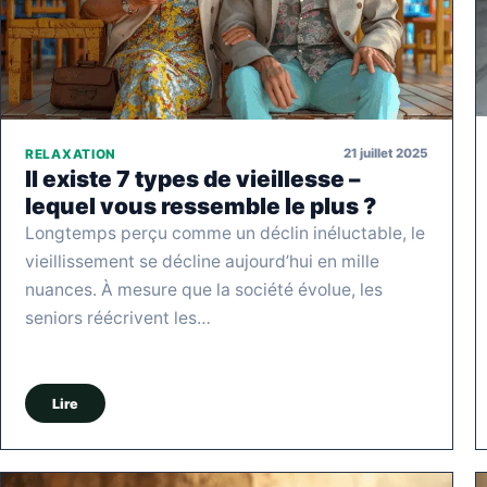
21 juillet 2025
RELAXATION
Il existe 7 types de vieillesse –
lequel vous ressemble le plus ?
Longtemps perçu comme un déclin inéluctable, le
vieillissement se décline aujourd’hui en mille
nuances. À mesure que la société évolue, les
seniors réécrivent les…
Lire