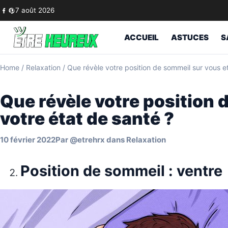
Skip to content
7 août 2026
ACCUEIL
ASTUCES
S
Home
/
Relaxation
/
Que révèle votre position de sommeil sur vous et
Que révèle votre position 
votre état de santé ?
10 février 2022
Par
@etrehrx
dans
Relaxation
Position de sommeil : ventre