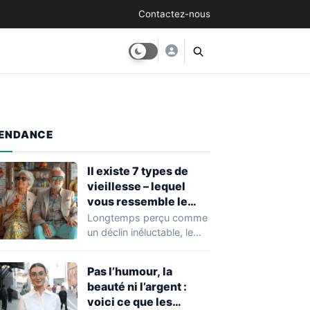
Contactez-nous
ENDANCE
Il existe 7 types de
vieillesse – lequel
vous ressemble le
plus ?
Longtemps perçu comme
un déclin inéluctable, le
vieillissement se décline
aujourd’hui en mille
Pas l’humour, la
nuances.…
beauté ni l’argent :
voici ce que les