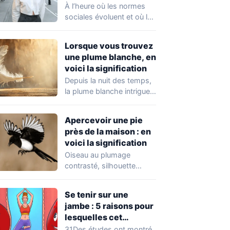
femmes recherchent
À l’heure où les normes
chez un homme
sociales évoluent et où la
désormais
santé mentale devient
une…
Lorsque vous trouvez
une plume blanche, en
voici la signification
Depuis la nuit des temps,
la plume blanche intrigue
autant qu’elle apaise.
Objet de…
Apercevoir une pie
près de la maison : en
voici la signification
Oiseau au plumage
contrasté, silhouette
élégante et comportement
intrigant, la pie ne passe
Se tenir sur une
jamais…
jambe : 5 raisons pour
lesquelles cet
exercice équivaut à
31Des études ont montré