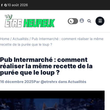
Skip to content
10 août 2026
Home
/
Actualités
/
Pub Intermarché : comment réaliser la même
recette de la purée que le loup ?
Pub Intermarché : comment
réaliser la même recette de la
purée que le loup ?
16 décembre 2025
Par
@etrehrx
dans
Actualités