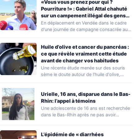
«Vous vous prenez pour qui ?
Pourriture !» : Gabriel Attal chahuté
sur un campement illégal des gens
du voyage
En déplacement en Vendée dans le cadre
d'une journée de campagne consacrée aux
occupations…
Huile d’olive et cancer du pancréas :
ce que révèle vraiment cette étude
avant de changer vos habitudes
Une récente étude menée sur des souris
sème le doute autour de l'huile d'olive,…
Urielle, 16 ans, disparue dans le Bas-
Rhin: l’appel à témoins
Une adolescente de 16 ans est recherchée
dans le Bas-Rhin après ne pas avoir…
L’épidémie de « diarrhées