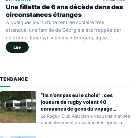
ACTUALITÉS
Une fillette de 6 ans décède dans des
circonstances étranges
À quelques jours d’une rentrée scolaire très
attendue, une famille de Géorgie a été frappée par
un drame. Emersyn « Emmy » Bridgers, âgée…
Lire
TENDANCE
“Ils n’ont pas eu le choix” : ces
joueurs de rugby voient 40
caravanes de gens du voyage
s’installer dans leur stade, ils les
Le Rugby Club Ajaccien a vécu une matinée
délogent en moins d’1 heure
particulièrement mouvementée après la
découverte d'une…