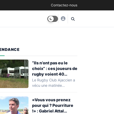
Contactez-nous
ENDANCE
“Ils n’ont pas eu le
choix” : ces joueurs de
rugby voient 40
caravanes de gens du
Le Rugby Club Ajaccien a
voyage s’installer
vécu une matinée
dans leur stade, ils les
particulièrement
délogent en moins d’1
mouvementée après la
«Vous vous prenez
découverte d'une…
heure
pour qui ? Pourriture
!» : Gabriel Attal