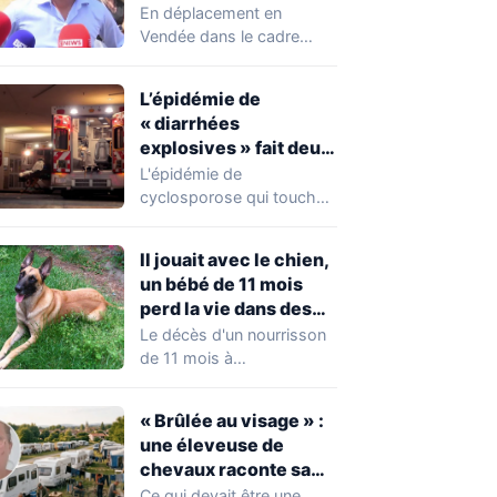
chahuté sur un
En déplacement en
campement illégal
Vendée dans le cadre
des gens du voyage
d'une journée de
campagne consacrée aux
L’épidémie de
occupations…
« diarrhées
explosives » fait deux
premiers morts
L'épidémie de
cyclosporose qui touche
actuellement les États-
Unis connaît une
Il jouait avec le chien,
aggravation. Les autorités
un bébé de 11 mois
sanitaires…
perd la vie dans des
circonstances
Le décès d'un nourrisson
horribles
de 11 mois à
Questembert, dans le
Morbihan, a
« Brûlée au visage » :
profondément…
une éleveuse de
chevaux raconte sa
violente agression par
Ce qui devait être une