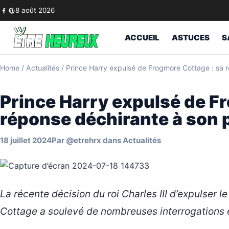
Skip to content
8 août 2026
ACCUEIL
ASTUCES
S
Home
/
Actualités
/
Prince Harry expulsé de Frogmore Cottage : sa 
Prince Harry expulsé de F
réponse déchirante à son 
18 juillet 2024
Par
@etrehrx
dans
Actualités
La récente décision du roi Charles III d’expulser
Cottage a soulevé de nombreuses interrogations 