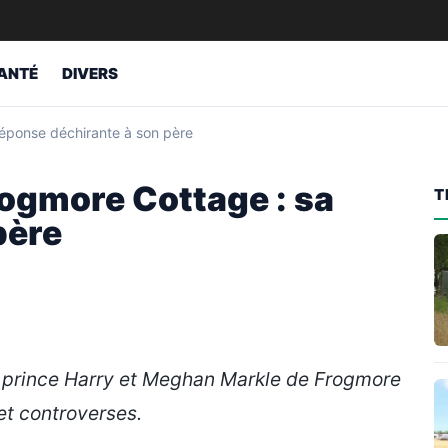
ANTÉ
DIVERS
réponse déchirante à son père
rogmore Cottage : sa
T
père
 le prince Harry et Meghan Markle de Frogmore
et controverses.