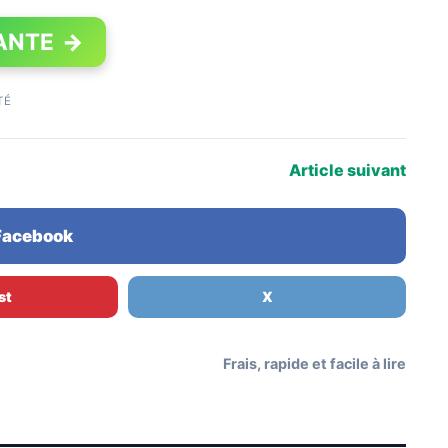
ANTE
→
TÉ
Article suivant
 Facebook
st
X
Frais, rapide et facile à lire