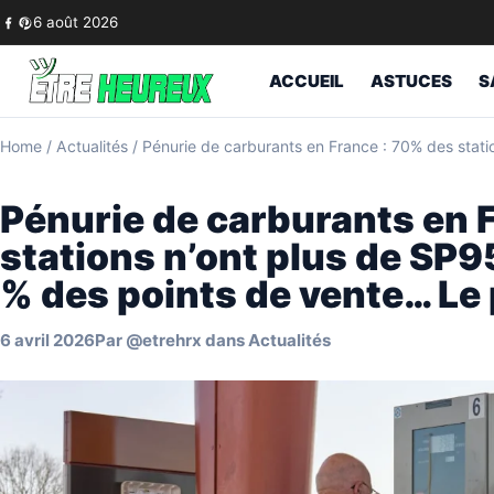
Skip to content
6 août 2026
ACCUEIL
ASTUCES
S
Home
/
Actualités
/
Pénurie de carburants en France : 70% des stati
Pénurie de carburants en 
stations n’ont plus de SP9
% des points de vente… Le 
6 avril 2026
Par
@etrehrx
dans
Actualités