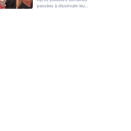
passées à dissimuler leur
relation dans la Maison
des Secrets, Arthur…