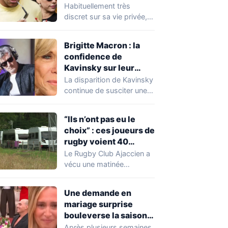
Expósito en Italie agite
Habituellement très
la toile
discret sur sa vie privée,
Kylian Mbappé se retrouve
malgré lui au…
Brigitte Macron : la
confidence de
Kavinsky sur leur
relation
La disparition de Kavinsky
continue de susciter une
vive émotion dans le
monde de…
“Ils n’ont pas eu le
choix” : ces joueurs de
rugby voient 40
caravanes de gens du
Le Rugby Club Ajaccien a
voyage s’installer
vécu une matinée
dans leur stade, ils les
particulièrement
délogent en moins d’1
mouvementée après la
Une demande en
découverte d'une…
heure
mariage surprise
bouleverse la saison
de Secret Story
Après plusieurs semaines