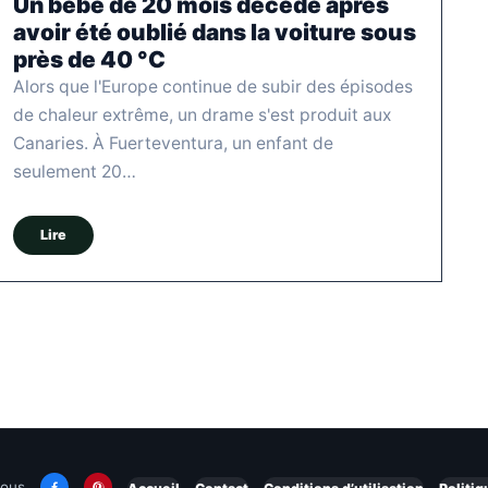
Un bébé de 20 mois décède après
avoir été oublié dans la voiture sous
près de 40 °C
Alors que l'Europe continue de subir des épisodes
de chaleur extrême, un drame s'est produit aux
Canaries. À Fuerteventura, un enfant de
seulement 20…
Lire
nous