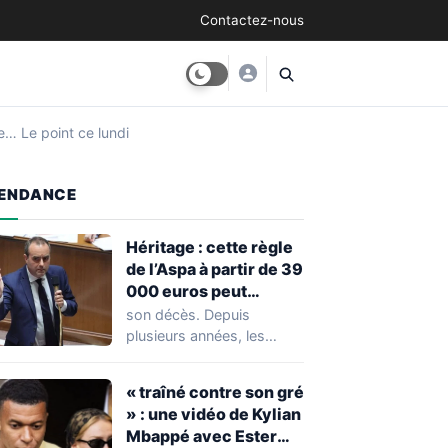
Contactez-nous
e… Le point ce lundi
ENDANCE
Héritage : cette règle
de l’Aspa à partir de 39
000 euros peut
réserver une
son décès. Depuis
mauvaise surprise à
plusieurs années, les
de nombreuses
règles ont toutefois
familles
évolué, notamment
« traîné contre son gré
concernant le seuil…
» : une vidéo de Kylian
Mbappé avec Ester