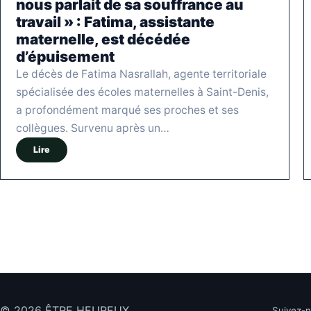
nous parlait de sa souffrance au
travail » : Fatima, assistante
maternelle, est décédée
d’épuisement
Le décès de Fatima Nasrallah, agente territoriale
spécialisée des écoles maternelles à Saint-Denis,
a profondément marqué ses proches et ses
collègues. Survenu après un…
Lire
© 2026 ÊTRE HEUREUX
Suivez-