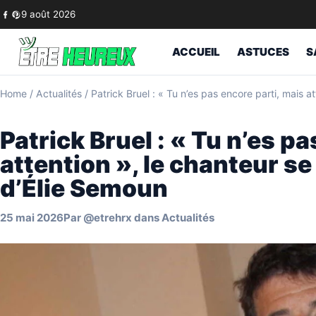
Skip to content
9 août 2026
ACCUEIL
ASTUCES
S
Home
/
Actualités
/
Patrick Bruel : « Tu n’es pas encore parti, mais a
Patrick Bruel : « Tu n’es p
attention », le chanteur se
d’Élie Semoun
25 mai 2026
Par
@etrehrx
dans
Actualités