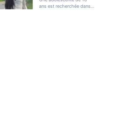
ans est recherchée dans
le Bas-Rhin après ne pas
avoir…