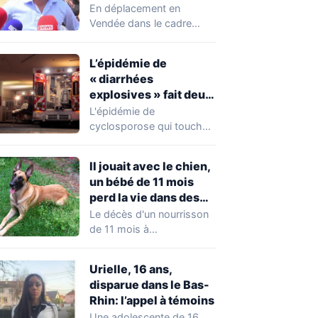
chahuté sur un
En déplacement en
campement illégal
Vendée dans le cadre
des gens du voyage
d'une journée de
campagne consacrée aux
L’épidémie de
occupations…
« diarrhées
explosives » fait deux
premiers morts
L'épidémie de
cyclosporose qui touche
actuellement les États-
Unis connaît une
Il jouait avec le chien,
aggravation. Les autorités
un bébé de 11 mois
sanitaires…
perd la vie dans des
circonstances
Le décès d'un nourrisson
horribles
de 11 mois à
Questembert, dans le
Morbihan, a
Urielle, 16 ans,
profondément…
disparue dans le Bas-
Rhin: l’appel à témoins
Une adolescente de 16