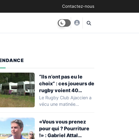
Contactez-nous
ENDANCE
“Ils n’ont pas eu le
choix” : ces joueurs de
rugby voient 40
caravanes de gens du
Le Rugby Club Ajaccien a
voyage s’installer
vécu une matinée
dans leur stade, ils les
particulièrement
délogent en moins d’1
mouvementée après la
«Vous vous prenez
découverte d'une…
heure
pour qui ? Pourriture
!» : Gabriel Attal