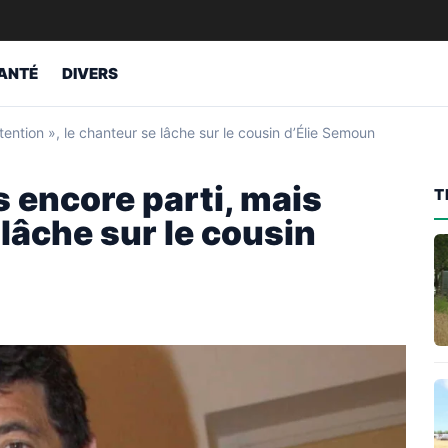
ANTÉ
DIVERS
ttention », le chanteur se lâche sur le cousin d’Élie Semoun
as encore parti, mais
T
 lâche sur le cousin