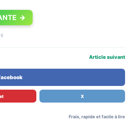
ANTE
→
TÉ
Article suivant
 Facebook
st
X
Frais, rapide et facile à lire