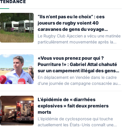
TENDANCE
“Ils n’ont pas eu le choix” : ces
joueurs de rugby voient 40
caravanes de gens du voyage
s’installer dans leur stade, ils les
Le Rugby Club Ajaccien a vécu une matinée
délogent en moins d’1 heure
particulièrement mouvementée après la
découverte d'une…
«Vous vous prenez pour qui ?
Pourriture !» : Gabriel Attal chahuté
sur un campement illégal des gens
du voyage
En déplacement en Vendée dans le cadre
d'une journée de campagne consacrée aux
occupations…
L’épidémie de « diarrhées
explosives » fait deux premiers
morts
L'épidémie de cyclosporose qui touche
actuellement les États-Unis connaît une