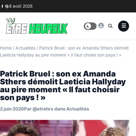
Skip to content
8 août 2026
Home
/
Actualités
/
Patrick Bruel : son ex Amanda Sthers démolit
Laeticia Hallyday au pire moment « Il faut choisir son pays ! »
Patrick Bruel : son ex Amanda
Sthers démolit Laeticia Hallyday
au pire moment « Il faut choisir
son pays ! »
2 juin 2026
Par
@etrehrx
dans
Actualités