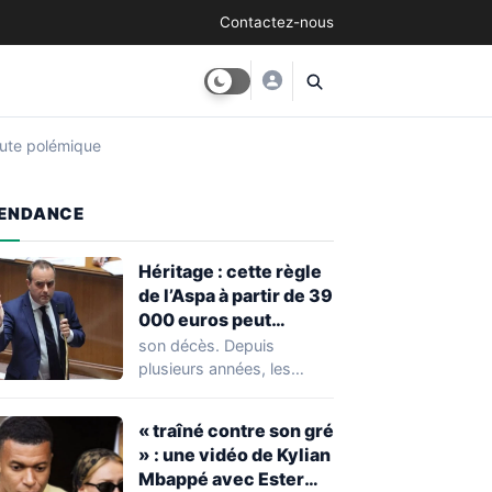
Contactez-nous
oute polémique
ENDANCE
Héritage : cette règle
de l’Aspa à partir de 39
000 euros peut
réserver une
son décès. Depuis
mauvaise surprise à
plusieurs années, les
de nombreuses
règles ont toutefois
familles
évolué, notamment
« traîné contre son gré
concernant le seuil…
» : une vidéo de Kylian
Mbappé avec Ester