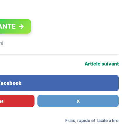
ANTE
→
TÉ
Article suivant
 Facebook
st
X
Frais, rapide et facile à lire