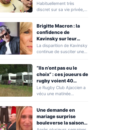
Expósito en Italie agite
Habituellement très
la toile
discret sur sa vie privée,
Kylian Mbappé se retrouve
malgré lui au…
Brigitte Macron : la
confidence de
Kavinsky sur leur
relation
La disparition de Kavinsky
continue de susciter une
vive émotion dans le
monde de…
“Ils n’ont pas eu le
choix” : ces joueurs de
rugby voient 40
caravanes de gens du
Le Rugby Club Ajaccien a
voyage s’installer
vécu une matinée
dans leur stade, ils les
particulièrement
délogent en moins d’1
mouvementée après la
Une demande en
découverte d'une…
heure
mariage surprise
bouleverse la saison
de Secret Story
Après plusieurs semaines