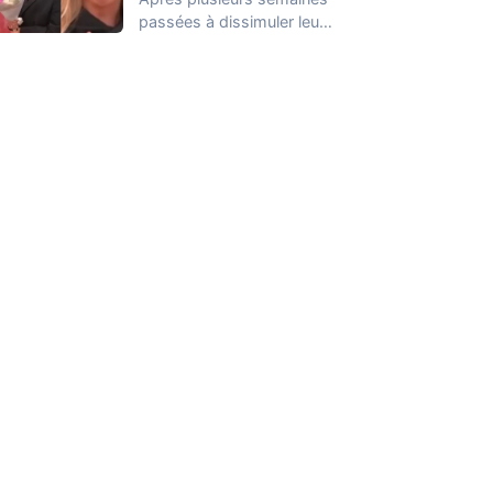
passées à dissimuler leur
relation dans la Maison
des Secrets, Arthur…