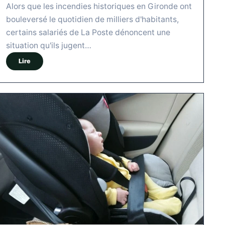
Alors que les incendies historiques en Gironde ont
bouleversé le quotidien de milliers d'habitants,
certains salariés de La Poste dénoncent une
situation qu'ils jugent…
Lire