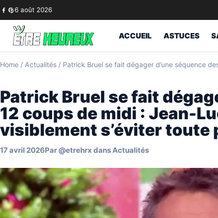
Skip to content
6 août 2026
ACCUEIL
ASTUCES
S
Home
/
Actualités
/
Patrick Bruel se fait dégager d’une séquence de
Patrick Bruel se fait déga
12 coups de midi : Jean-L
visiblement s’éviter toute
17 avril 2026
Par
@etrehrx
dans
Actualités