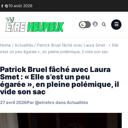
Skip to content
10 août 2026
Home
/
Actualités
/
Patrick Bruel fâché avec Laura Smet : « Elle
s’est un peu égarée », en pleine polémique, il vide son sac
Patrick Bruel fâché avec Laura
Smet : « Elle s’est un peu
égarée », en pleine polémique, il
vide son sac
27 avril 2026
Par
@etrehrx
dans
Actualités