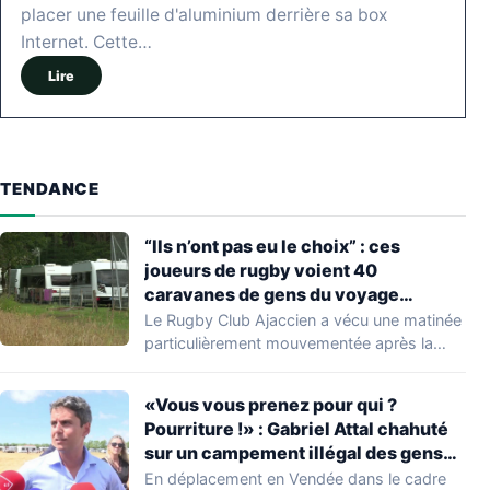
placer une feuille d'aluminium derrière sa box
Internet. Cette…
Lire
TENDANCE
“Ils n’ont pas eu le choix” : ces
joueurs de rugby voient 40
caravanes de gens du voyage
s’installer dans leur stade, ils les
Le Rugby Club Ajaccien a vécu une matinée
délogent en moins d’1 heure
particulièrement mouvementée après la
découverte d'une…
«Vous vous prenez pour qui ?
Pourriture !» : Gabriel Attal chahuté
sur un campement illégal des gens
du voyage
En déplacement en Vendée dans le cadre