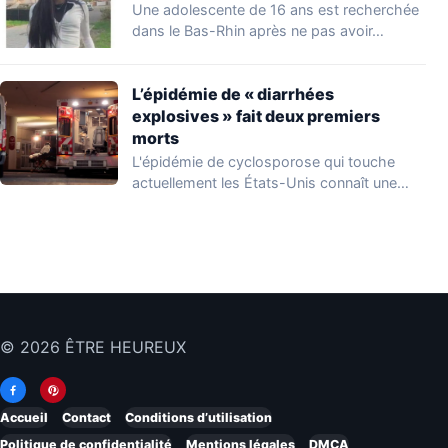
Une adolescente de 16 ans est recherchée
dans le Bas-Rhin après ne pas avoir…
L’épidémie de « diarrhées
explosives » fait deux premiers
morts
L'épidémie de cyclosporose qui touche
actuellement les États-Unis connaît une
aggravation. Les autorités sanitaires…
© 2026 ÊTRE HEUREUX
Accueil
Contact
Conditions d’utilisation
Politique de confidentialité
Mentions légales
DMCA