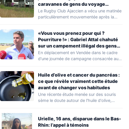
caravanes de gens du voyage
s’installer dans leur stade, ils les
Le Rugby Club Ajaccien a vécu une matinée
délogent en moins d’1 heure
particulièrement mouvementée après la
découverte d'une…
«Vous vous prenez pour qui ?
Pourriture !» : Gabriel Attal chahuté
sur un campement illégal des gens
du voyage
En déplacement en Vendée dans le cadre
d'une journée de campagne consacrée aux
occupations…
Huile d’olive et cancer du pancréas :
ce que révèle vraiment cette étude
avant de changer vos habitudes
Une récente étude menée sur des souris
sème le doute autour de l'huile d'olive,…
Urielle, 16 ans, disparue dans le Bas-
Rhin: l’appel à témoins