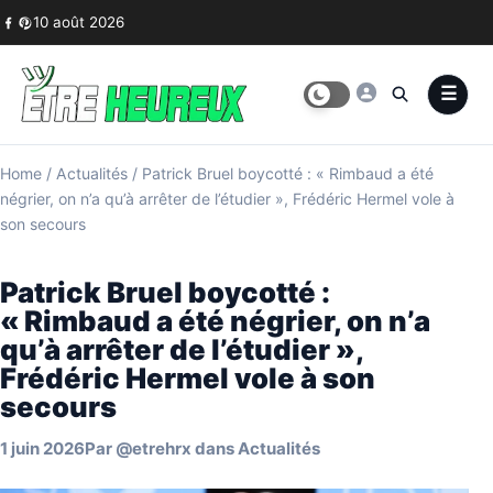
Skip to content
10 août 2026
Home
/
Actualités
/
Patrick Bruel boycotté : « Rimbaud a été
négrier, on n’a qu’à arrêter de l’étudier », Frédéric Hermel vole à
son secours
Patrick Bruel boycotté :
« Rimbaud a été négrier, on n’a
qu’à arrêter de l’étudier »,
Frédéric Hermel vole à son
secours
1 juin 2026
Par
@etrehrx
dans
Actualités