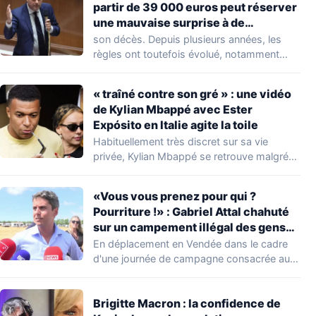
partir de 39 000 euros peut réserver
une mauvaise surprise à de
nombreuses familles
son décès. Depuis plusieurs années, les
règles ont toutefois évolué, notamment
concernant le seuil…
« traîné contre son gré » : une vidéo
de Kylian Mbappé avec Ester
Expósito en Italie agite la toile
Habituellement très discret sur sa vie
privée, Kylian Mbappé se retrouve malgré
lui au…
«Vous vous prenez pour qui ?
Pourriture !» : Gabriel Attal chahuté
sur un campement illégal des gens
du voyage
En déplacement en Vendée dans le cadre
d'une journée de campagne consacrée aux
occupations…
Brigitte Macron : la confidence de