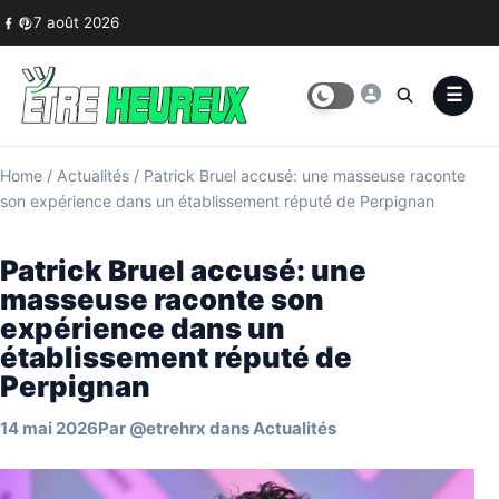
Skip to content
7 août 2026
Home
/
Actualités
/
Patrick Bruel accusé: une masseuse raconte
son expérience dans un établissement réputé de Perpignan
Patrick Bruel accusé: une
masseuse raconte son
expérience dans un
établissement réputé de
Perpignan
14 mai 2026
Par
@etrehrx
dans
Actualités