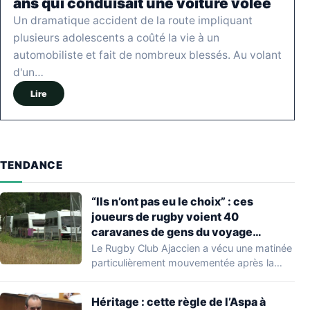
ans qui conduisait une voiture volée
Un dramatique accident de la route impliquant
plusieurs adolescents a coûté la vie à un
automobiliste et fait de nombreux blessés. Au volant
d'un…
Lire
TENDANCE
“Ils n’ont pas eu le choix” : ces
joueurs de rugby voient 40
caravanes de gens du voyage
s’installer dans leur stade, ils les
Le Rugby Club Ajaccien a vécu une matinée
délogent en moins d’1 heure
particulièrement mouvementée après la
découverte d'une…
Héritage : cette règle de l’Aspa à