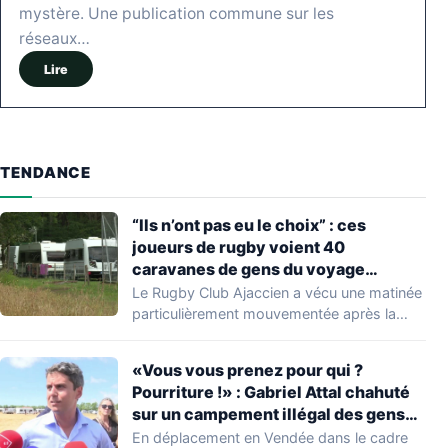
mystère. Une publication commune sur les
réseaux…
Lire
TENDANCE
“Ils n’ont pas eu le choix” : ces
joueurs de rugby voient 40
caravanes de gens du voyage
s’installer dans leur stade, ils les
Le Rugby Club Ajaccien a vécu une matinée
délogent en moins d’1 heure
particulièrement mouvementée après la
découverte d'une…
«Vous vous prenez pour qui ?
Pourriture !» : Gabriel Attal chahuté
sur un campement illégal des gens
du voyage
En déplacement en Vendée dans le cadre