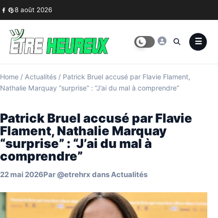
Skip to content
8 août 2026
Home
/
Actualités
/
Patrick Bruel accusé par Flavie Flament,
Nathalie Marquay “surprise” : “J’ai du mal à comprendre”
Patrick Bruel accusé par Flavie
Flament, Nathalie Marquay
“surprise” : “J’ai du mal à
comprendre”
22 mai 2026
Par
@etrehrx
dans
Actualités