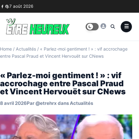
Skip to content
7 août 2026
Home
/
Actualités
/
« Parlez-moi gentiment ! » : vif accrochage
entre Pascal Praud et Vincent Hervouët sur CNews
« Parlez-moi gentiment ! » : vif
accrochage entre Pascal Praud
et Vincent Hervouët sur CNews
8 avril 2026
Par
@etrehrx
dans
Actualités