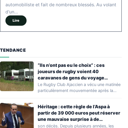
automobiliste et fait de nombreux blessés. Au volant
d'un…
Lire
TENDANCE
“Ils n’ont pas eu le choix” : ces
joueurs de rugby voient 40
caravanes de gens du voyage
s’installer dans leur stade, ils les
Le Rugby Club Ajaccien a vécu une matinée
délogent en moins d’1 heure
particulièrement mouvementée après la
découverte d'une…
Héritage : cette règle de l’Aspa à
partir de 39 000 euros peut réserver
une mauvaise surprise à de
nombreuses familles
son décès. Depuis plusieurs années, les