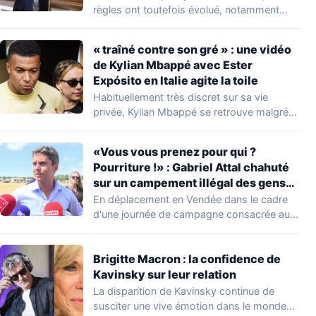
règles ont toutefois évolué, notamment
concernant le seuil…
« traîné contre son gré » : une vidéo
de Kylian Mbappé avec Ester
Expósito en Italie agite la toile
Habituellement très discret sur sa vie
privée, Kylian Mbappé se retrouve malgré
lui au…
«Vous vous prenez pour qui ?
Pourriture !» : Gabriel Attal chahuté
sur un campement illégal des gens
du voyage
En déplacement en Vendée dans le cadre
d'une journée de campagne consacrée aux
occupations…
Brigitte Macron : la confidence de
Kavinsky sur leur relation
La disparition de Kavinsky continue de
susciter une vive émotion dans le monde