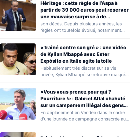
Héritage : cette règle de l’Aspa à
partir de 39 000 euros peut réserver
une mauvaise surprise à de
nombreuses familles
son décès. Depuis plusieurs années, les
règles ont toutefois évolué, notamment
concernant le seuil…
« traîné contre son gré » : une vidéo
de Kylian Mbappé avec Ester
Expósito en Italie agite la toile
Habituellement très discret sur sa vie
privée, Kylian Mbappé se retrouve malgré
lui au…
«Vous vous prenez pour qui ?
Pourriture !» : Gabriel Attal chahuté
sur un campement illégal des gens
du voyage
En déplacement en Vendée dans le cadre
d'une journée de campagne consacrée aux
occupations…