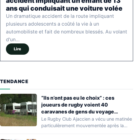
accident impliquant un enfant de 13
ans qui conduisait une voiture volée
Un dramatique accident de la route impliquant
plusieurs adolescents a coûté la vie à un
automobiliste et fait de nombreux blessés. Au volant
d'un…
Lire
TENDANCE
“Ils n’ont pas eu le choix” : ces
joueurs de rugby voient 40
caravanes de gens du voyage
s’installer dans leur stade, ils les
Le Rugby Club Ajaccien a vécu une matinée
délogent en moins d’1 heure
particulièrement mouvementée après la
découverte d'une…