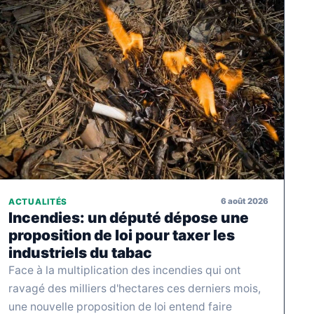
6 août 2026
ACTUALITÉS
Incendies: un député dépose une
proposition de loi pour taxer les
industriels du tabac
Face à la multiplication des incendies qui ont
ravagé des milliers d'hectares ces derniers mois,
une nouvelle proposition de loi entend faire