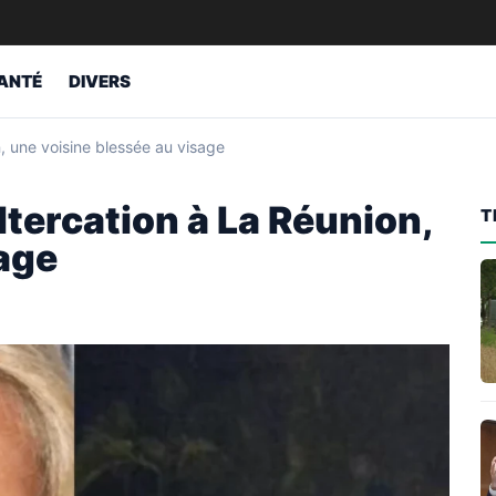
ANTÉ
DIVERS
n, une voisine blessée au visage
ltercation à La Réunion,
T
sage