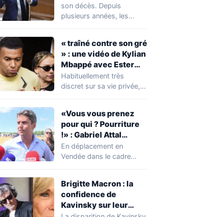
réserver une
son décès. Depuis
mauvaise surprise à
plusieurs années, les
de nombreuses
règles ont toutefois
familles
évolué, notamment
« traîné contre son gré
concernant le seuil…
» : une vidéo de Kylian
Mbappé avec Ester
Expósito en Italie agite
Habituellement très
la toile
discret sur sa vie privée,
Kylian Mbappé se retrouve
malgré lui au…
«Vous vous prenez
pour qui ? Pourriture
!» : Gabriel Attal
chahuté sur un
En déplacement en
campement illégal
Vendée dans le cadre
des gens du voyage
d'une journée de
campagne consacrée aux
Brigitte Macron : la
occupations…
confidence de
Kavinsky sur leur
relation
La disparition de Kavinsky