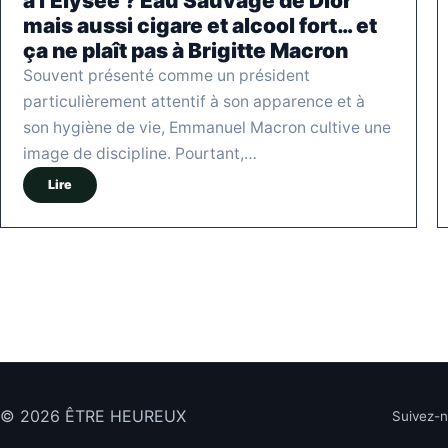
à l’Elysée ? Eau Sauvage de Dior
mais aussi cigare et alcool fort… et
ça ne plaît pas à Brigitte Macron
Souvent présenté comme un président
particulièrement attentif à son apparence et à
son hygiène de vie, Emmanuel Macron cultive une
image de discipline. Pourtant,…
Lire
© 2026 ÊTRE HEUREUX
Suivez-