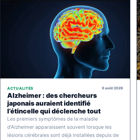
6 août 2026
ACTUALITÉS
Alzheimer : des chercheurs
japonais auraient identifié
l’étincelle qui déclenche tout
Les premiers symptômes de la maladie
d'Alzheimer apparaissent souvent lorsque les
lésions cérébrales sont déjà installées depuis de