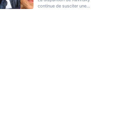
continue de susciter une
vive émotion dans le
monde de…