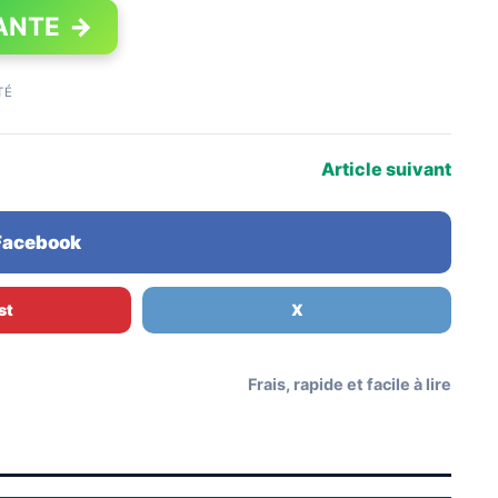
ANTE
→
TÉ
Article suivant
 Facebook
st
X
Frais, rapide et facile à lire