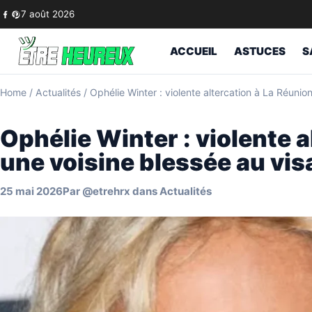
Skip to content
7 août 2026
ACCUEIL
ASTUCES
S
Home
/
Actualités
/
Ophélie Winter : violente altercation à La Réunio
Ophélie Winter : violente a
une voisine blessée au vi
25 mai 2026
Par
@etrehrx
dans
Actualités