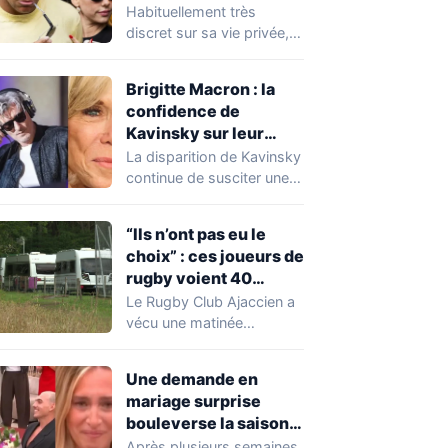
Expósito en Italie agite
Habituellement très
la toile
discret sur sa vie privée,
Kylian Mbappé se retrouve
malgré lui au…
Brigitte Macron : la
confidence de
Kavinsky sur leur
relation
La disparition de Kavinsky
continue de susciter une
vive émotion dans le
monde de…
“Ils n’ont pas eu le
choix” : ces joueurs de
rugby voient 40
caravanes de gens du
Le Rugby Club Ajaccien a
voyage s’installer
vécu une matinée
dans leur stade, ils les
particulièrement
délogent en moins d’1
mouvementée après la
Une demande en
découverte d'une…
heure
mariage surprise
bouleverse la saison
de Secret Story
Après plusieurs semaines