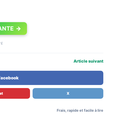
ANTE
→
TÉ
Article suivant
 Facebook
st
X
Frais, rapide et facile à lire