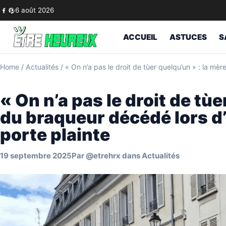
Skip to content
6 août 2026
ACCUEIL
ASTUCES
S
Home
/
Actualités
/
« On n’a pas le droit de tùer quelqu’un » : la mè
« On n’a pas le droit de tùe
du braqueur décédé lors d
porte plainte
19 septembre 2025
Par
@etrehrx
dans
Actualités