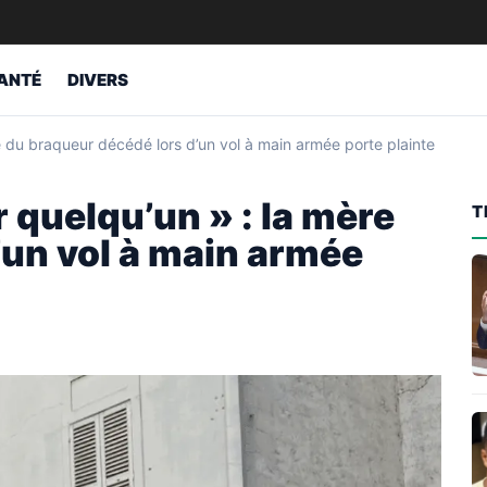
ANTÉ
DIVERS
re du braqueur décédé lors d’un vol à main armée porte plainte
r quelqu’un » : la mère
T
’un vol à main armée