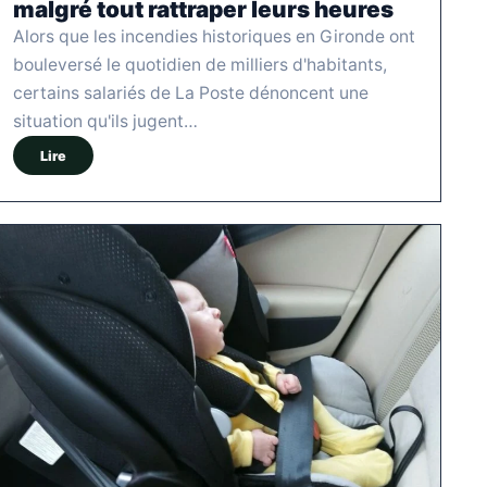
malgré tout rattraper leurs heures
Alors que les incendies historiques en Gironde ont
bouleversé le quotidien de milliers d'habitants,
certains salariés de La Poste dénoncent une
situation qu'ils jugent…
Lire