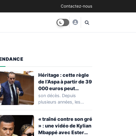
Contactez-nous
ENDANCE
Héritage : cette règle
de l’Aspa à partir de 39
000 euros peut
réserver une
son décès. Depuis
mauvaise surprise à
plusieurs années, les
de nombreuses
règles ont toutefois
familles
évolué, notamment
« traîné contre son gré
concernant le seuil…
» : une vidéo de Kylian
Mbappé avec Ester