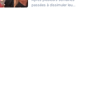
passées à dissimuler leur
relation dans la Maison
des Secrets, Arthur…