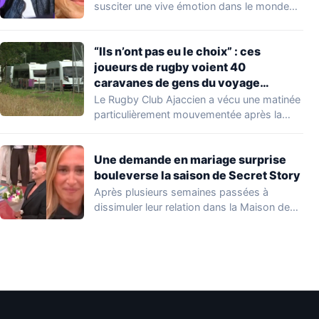
susciter une vive émotion dans le monde
de…
“Ils n’ont pas eu le choix” : ces
joueurs de rugby voient 40
caravanes de gens du voyage
s’installer dans leur stade, ils les
Le Rugby Club Ajaccien a vécu une matinée
délogent en moins d’1 heure
particulièrement mouvementée après la
découverte d'une…
Une demande en mariage surprise
bouleverse la saison de Secret Story
Après plusieurs semaines passées à
dissimuler leur relation dans la Maison des
Secrets, Arthur…