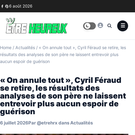
Skip to content
6 août 2026
Home
/
Actualités
/
« On annule tout », Cyril Féraud se retire, les
résultats des analyses de son père ne laissent entrevoir plus
aucun espoir de guérison
« On annule tout », Cyril Féraud
se retire, les résultats des
analyses de son père ne laissent
entrevoir plus aucun espoir de
guérison
6 juillet 2026
Par
@etrehrx
dans
Actualités