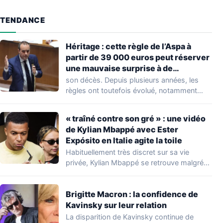
TENDANCE
Héritage : cette règle de l’Aspa à
partir de 39 000 euros peut réserver
une mauvaise surprise à de
nombreuses familles
son décès. Depuis plusieurs années, les
règles ont toutefois évolué, notamment
concernant le seuil…
« traîné contre son gré » : une vidéo
de Kylian Mbappé avec Ester
Expósito en Italie agite la toile
Habituellement très discret sur sa vie
privée, Kylian Mbappé se retrouve malgré
lui au…
Brigitte Macron : la confidence de
Kavinsky sur leur relation
La disparition de Kavinsky continue de