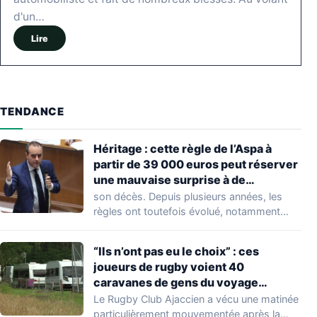
d'un…
Lire
TENDANCE
Héritage : cette règle de l’Aspa à
partir de 39 000 euros peut réserver
une mauvaise surprise à de
nombreuses familles
son décès. Depuis plusieurs années, les
règles ont toutefois évolué, notamment
concernant le seuil…
“Ils n’ont pas eu le choix” : ces
joueurs de rugby voient 40
caravanes de gens du voyage
s’installer dans leur stade, ils les
Le Rugby Club Ajaccien a vécu une matinée
délogent en moins d’1 heure
particulièrement mouvementée après la