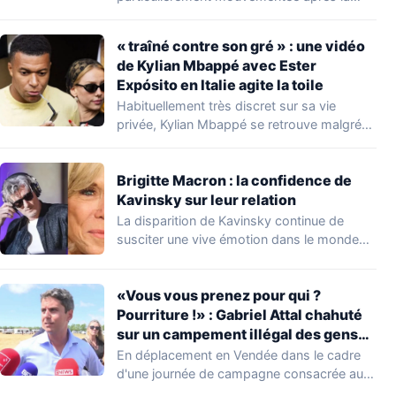
découverte d'une…
« traîné contre son gré » : une vidéo
de Kylian Mbappé avec Ester
Expósito en Italie agite la toile
Habituellement très discret sur sa vie
privée, Kylian Mbappé se retrouve malgré
lui au…
Brigitte Macron : la confidence de
Kavinsky sur leur relation
La disparition de Kavinsky continue de
susciter une vive émotion dans le monde
de…
«Vous vous prenez pour qui ?
Pourriture !» : Gabriel Attal chahuté
sur un campement illégal des gens
du voyage
En déplacement en Vendée dans le cadre
d'une journée de campagne consacrée aux
occupations…