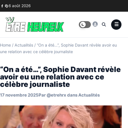
Skip to content
6 août 2026
Home
/
Actualités
/
“On a été…”, Sophie Davant révèle avoir eu
une relation avec ce célèbre journaliste
“On a été…”, Sophie Davant révèle
avoir eu une relation avec ce
célèbre journaliste
17 novembre 2025
Par
@etrehrx
dans
Actualités